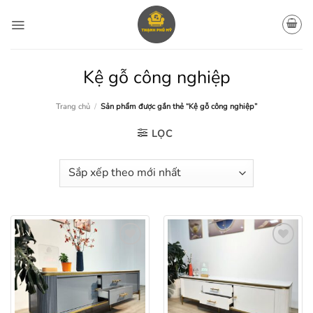
Bỏ
qua
nội
dung
Kệ gỗ công nghiệp
Trang chủ
/
Sản phẩm được gắn thẻ “Kệ gỗ công nghiệp”
LỌC
Add to
Add to
wishlist
wishlist