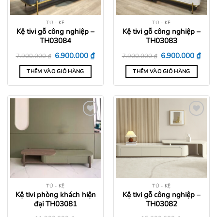
TỦ - KỆ
TỦ - KỆ
Kệ tivi gỗ công nghiệp –
Kệ tivi gỗ công nghiệp –
TH03084
TH03083
Giá
Giá
Giá
Giá
₫
₫
6.900.000
6.900.000
7.900.000
₫
7.900.000
₫
gốc
hiện
gốc
hiện
là:
tại
là:
tại
THÊM VÀO GIỎ HÀNG
THÊM VÀO GIỎ HÀNG
7.900.000 ₫.
là:
7.900.000 ₫.
là:
6.900.000 ₫.
6.900
Add to
Add to
wishlist
wishlist
TỦ - KỆ
TỦ - KỆ
Kệ tivi phòng khách hiện
Kệ tivi gỗ công nghiệp –
đại TH03081
TH03082