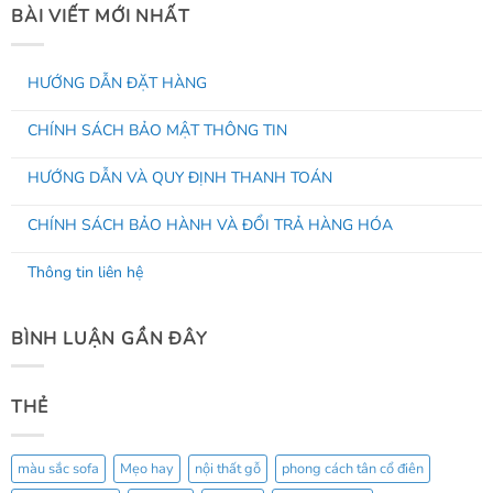
BÀI VIẾT MỚI NHẤT
HƯỚNG DẪN ĐẶT HÀNG
Không
có
CHÍNH SÁCH BẢO MẬT THÔNG TIN
bình
luận
ở
Không
HƯỚNG
có
HƯỚNG DẪN VÀ QUY ĐỊNH THANH TOÁN
DẪN
bình
ĐẶT
luận
ở
Không
HÀNG
CHÍNH
có
CHÍNH SÁCH BẢO HÀNH VÀ ĐỔI TRẢ HÀNG HÓA
SÁCH
bình
BẢO
luận
ở
Không
MẬT
HƯỚNG
có
THÔNG
Thông tin liên hệ
DẪN
bình
TIN
VÀ
luận
ở
Không
QUY
CHÍNH
có
ĐỊNH
SÁCH
bình
THANH
BẢO
luận
TOÁN
BÌNH LUẬN GẦN ĐÂY
ở
HÀNH
Thông
VÀ
tin
ĐỔI
liên
TRẢ
hệ
HÀNG
HÓA
THẺ
màu sắc sofa
Mẹo hay
nội thất gỗ
phong cách tân cổ điên