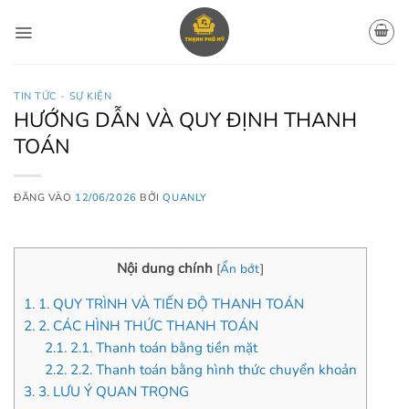
Bỏ
qua
nội
dung
TIN TỨC - SỰ KIỆN
HƯỚNG DẪN VÀ QUY ĐỊNH THANH
TOÁN
ĐĂNG VÀO
12/06/2026
BỞI
QUANLY
Nội dung chính
[
Ẩn bớt
]
1.
1. QUY TRÌNH VÀ TIẾN ĐỘ THANH TOÁN
2.
2. CÁC HÌNH THỨC THANH TOÁN
2.1.
2.1. Thanh toán bằng tiền mặt
2.2.
2.2. Thanh toán bằng hình thức chuyển khoản
3.
3. LƯU Ý QUAN TRỌNG