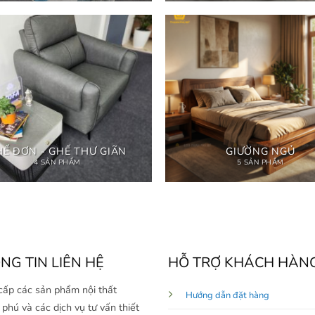
HẾ ĐƠN - GHẾ THƯ GIÃN
GIƯỜNG NGỦ
4 SẢN PHẨM
5 SẢN PHẨM
NG TIN LIÊN HỆ
HỖ TRỢ KHÁCH HÀN
cấp các sản phẩm nội thất
Hướng dẫn đặt hàng
phú và các dịch vụ tư vấn thiết