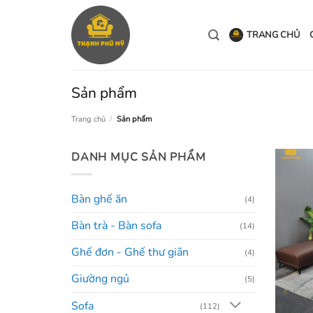
Bỏ
qua
TRANG CHỦ
nội
dung
Sản phẩm
Trang chủ
/
Sản phẩm
DANH MỤC SẢN PHẨM
Bàn ghế ăn
(4)
Bàn trà - Bàn sofa
(14)
Ghế đơn - Ghế thư giãn
(4)
Giường ngủ
(5)
Sofa
(112)