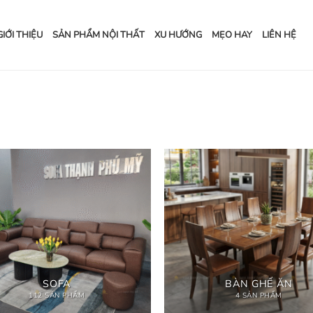
GIỚI THIỆU
SẢN PHẨM NỘI THẤT
XU HƯỚNG
MẸO HAY
LIÊN HỆ
SOFA
BÀN GHẾ ĂN
112 SẢN PHẨM
4 SẢN PHẨM