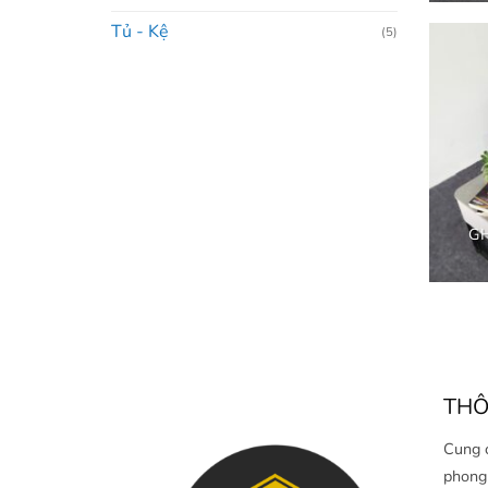
Tủ - Kệ
(5)
G
THÔ
Cung 
phong 