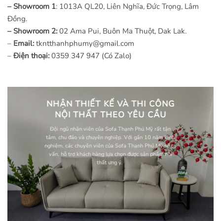
– Showroom 1
: 1013A QL20, Liên Nghĩa, Đức Trọng, Lâm
Đồng.
– Showroom 2:
02 Ama Pui, Buôn Ma Thuột, Dak Lak.
–
Email:
tkntthanhphumy@gmail.com
–
Điện thoại:
0359 347 947 (Có Zalo)
NHẬN THIẾT KẾ VÀ THI CÔNG
NỘI THẤT THEO YÊU CẦU
Đội ngũ nhân viên của Sofa Thạnh Phú Mỹ rất tận
tâm, chu đáo và chuyên nghiệp. Với gần 10 năm kinh
nghiệm, các chuyên viên của Sofa Thạnh Phú Mỹ sẽ tư
vấn, hỗ trợ khách hàng lựa chọn được sản phẩm nội
thất ưng ý.