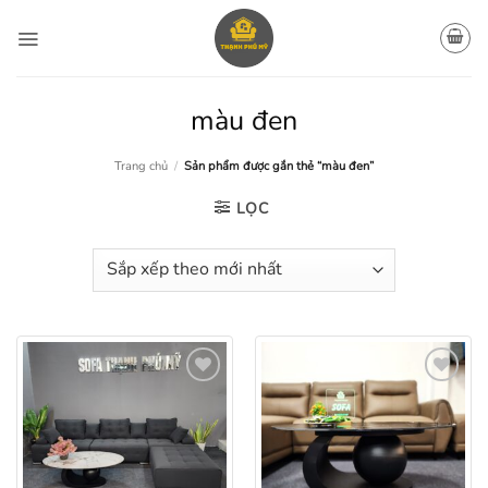
Bỏ
qua
nội
dung
màu đen
Trang chủ
/
Sản phẩm được gắn thẻ “màu đen”
LỌC
Add to
Add to
wishlist
wishlist