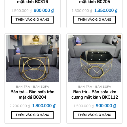
mặt kính B0316
mặt kính B0205
Giá
Giá
Giá
Giá
₫
₫
900.000
1.350.000
1.500.000
₫
1.800.000
₫
gốc
hiện
gốc
hiện
là:
tại
là:
tại
THÊM VÀO GIỎ HÀNG
THÊM VÀO GIỎ HÀNG
1.500.000 ₫.
là:
1.800.000 ₫.
là:
900.000 ₫.
1.350
Add to
Add to
wishlist
wishlist
BÀN TRÀ - BÀN SOFA
BÀN TRÀ - BÀN SOFA
Bàn trà – Bàn sofa tròn
Bàn trà – Bàn sofa kim
mặt đá B0204
cương mặt kính BKC112
Giá
Giá
Giá
Giá
₫
₫
1.800.000
900.000
2.200.000
₫
1.500.000
₫
gốc
hiện
gốc
hiện
là:
tại
là:
tại
THÊM VÀO GIỎ HÀNG
THÊM VÀO GIỎ HÀNG
2.200.000 ₫.
là:
1.500.000 ₫.
là:
1.800.000 ₫.
900.0