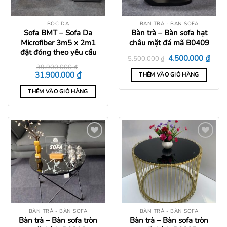
BỌC DA
BÀN TRÀ - BÀN SOFA
Sofa BMT – Sofa Da
Bàn trà – Bàn sofa hạt
Microfiber 3m5 x 2m1
châu mặt đá mã B0409
đặt đóng theo yêu cầu
Giá
Giá
₫
4.500.000
5.500.000
₫
gốc
hiện
39.900.000
₫
là:
tại
Giá
Giá
₫
31.900.000
THÊM VÀO GIỎ HÀNG
5.500.000 ₫.
là:
gốc
hiện
4.500
là:
tại
THÊM VÀO GIỎ HÀNG
39.900.000 ₫.
là:
31.900.000 ₫.
Add to
Add to
wishlist
wishlist
BÀN TRÀ - BÀN SOFA
BÀN TRÀ - BÀN SOFA
Bàn trà – Bàn sofa tròn
Bàn trà – Bàn sofa tròn