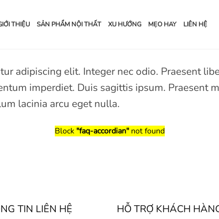
GIỚI THIỆU
SẢN PHẨM NỘI THẤT
XU HƯỚNG
MẸO HAY
LIÊN HỆ
ur adipiscing elit. Integer nec odio. Praesent li
entum imperdiet. Duis sagittis ipsum. Praesent m
um lacinia arcu eget nulla.
Block
"faq-accordian"
not found
NG TIN LIÊN HỆ
HỖ TRỢ KHÁCH HÀN