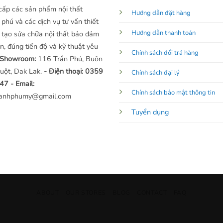
cấp các sản phẩm nội thất
Hướng dẫn đặt hàng
phú và các dịch vụ tư vấn thiết
Hướng dẫn thanh toán
i tạo sửa chữa nội thất bảo đảm
n, đúng tiến độ và kỹ thuật yêu
Chính sách đổi trả hàng
 Showroom:
116 Trần Phú, Buôn
uột, Dak Lak.
- Điện thoại: 0359
Chính sách đại lý
947
- Email:
Chính sách bảo mật thông tin
hanhphumy@gmail.com
Tuyển dụng
ABOUT
OUR STORES
BLOG
CONTACT
FAQ