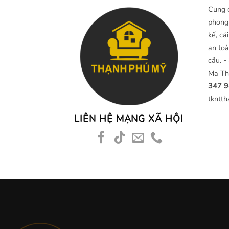
Cung 
phong 
kế, cả
an toà
cầu.
-
Ma Th
347 
tkntt
LIÊN HỆ MẠNG XÃ HỘI