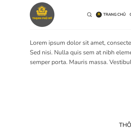
Bỏ
qua
TRANG CHỦ
nội
dung
Lorem ipsum dolor sit amet, consectet
Sed nisi. Nulla quis sem at nibh elem
semper porta. Mauris massa. Vestibul
THÔ