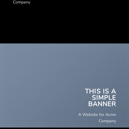
Company
THIS IS A
SIMPLE
BANNER
A Website for Acme
Company