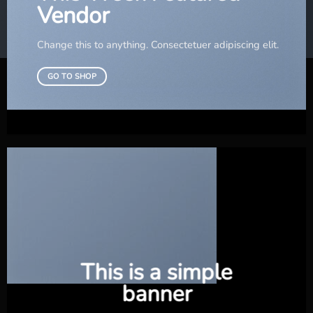
Vendor
Change this to anything. Consectetuer adipiscing elit.
GO TO SHOP
This is a simple
banner