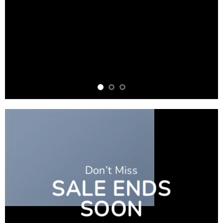
Don’t Miss
SALE ENDS
SOON