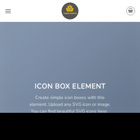
Bỏ
qua
nội
dung
ICON BOX ELEMENT
Create simple icon boxes with this
element. Upload any SVG icon or image.
You can find beautiful SVG icons here: