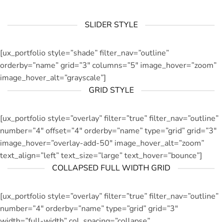
SLIDER STYLE
[ux_portfolio style=”shade” filter_nav=”outline”
orderby=”name” grid=”3″ columns=”5″ image_hover=”zoom”
image_hover_alt=”grayscale”]
GRID STYLE
[ux_portfolio style=”overlay” filter=”true” filter_nav=”outline”
number=”4″ offset=”4″ orderby=”name” type=”grid” grid=”3″
image_hover=”overlay-add-50″ image_hover_alt=”zoom”
text_align=”left” text_size=”large” text_hover=”bounce”]
COLLAPSED FULL WIDTH GRID
[ux_portfolio style=”overlay” filter=”true” filter_nav=”outline”
number=”4″ orderby=”name” type=”grid” grid=”3″
width=”full-width” col_spacing=”collapse”