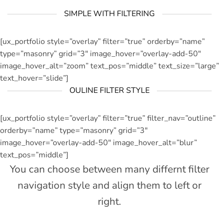
SIMPLE WITH FILTERING
[ux_portfolio style=”overlay” filter=”true” orderby=”name”
type=”masonry” grid=”3″ image_hover=”overlay-add-50″
image_hover_alt=”zoom” text_pos=”middle” text_size=”large”
text_hover=”slide”]
OULINE FILTER STYLE
[ux_portfolio style=”overlay” filter=”true” filter_nav=”outline”
orderby=”name” type=”masonry” grid=”3″
image_hover=”overlay-add-50″ image_hover_alt=”blur”
text_pos=”middle”]
You can choose between many differnt filter
navigation style and align them to left or
right.