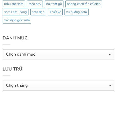
màu sắc sofa
Mẹo hay
nội thất gỗ
phong cách tân cổ điên
sofa Đức Trọng
sofa đẹp
Thiết kế
xu hướng sofa
xác định góc sofa
DANH MỤC
Danh
mục
LƯU TRỮ
Lưu
trữ