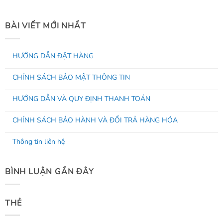
BÀI VIẾT MỚI NHẤT
HƯỚNG DẪN ĐẶT HÀNG
Không
có
CHÍNH SÁCH BẢO MẬT THÔNG TIN
bình
luận
ở
Không
HƯỚNG
có
HƯỚNG DẪN VÀ QUY ĐỊNH THANH TOÁN
DẪN
bình
ĐẶT
luận
ở
Không
HÀNG
CHÍNH
có
CHÍNH SÁCH BẢO HÀNH VÀ ĐỔI TRẢ HÀNG HÓA
SÁCH
bình
BẢO
luận
ở
Không
MẬT
HƯỚNG
có
THÔNG
Thông tin liên hệ
DẪN
bình
TIN
VÀ
luận
ở
Không
QUY
CHÍNH
có
ĐỊNH
SÁCH
bình
THANH
BẢO
luận
TOÁN
BÌNH LUẬN GẦN ĐÂY
ở
HÀNH
Thông
VÀ
tin
ĐỔI
liên
TRẢ
hệ
HÀNG
HÓA
THẺ