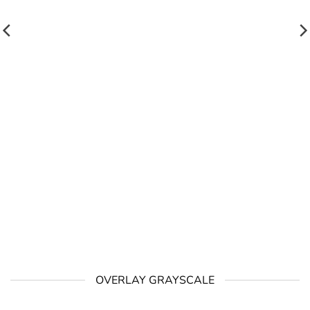
OVERLAY GRAYSCALE
HƯỚNG DẪN ĐẶT HÀNG