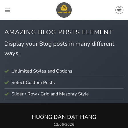
Bỏ
qua
nội
dung
AMAZING BLOG POSTS ELEMENT
Display your Blog posts in many different
ways.
Unlimited Styles and Options
Select Custom Posts
Slider / Row / Grid and Masonry Style
TIN TỨC - SỰ KIỆN
HƯỚNG DẪN ĐẶT HÀNG
12/06/2026