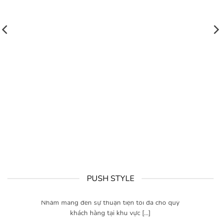
PUSH STYLE
HƯỚNG DẪN ĐẶT HÀNG
12/06/2026
Nhằm mang đến sự thuận tiện tối đa cho quý
khách hàng tại khu vực [...]