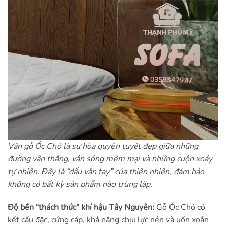
Vân gỗ Óc Chó là sự hòa quyện tuyệt đẹp giữa những
đường vân thẳng, vân sóng mềm mại và những cuộn xoáy
tự nhiên. Đây là “dấu vân tay” của thiên nhiên, đảm bảo
không có bất kỳ sản phẩm nào trùng lặp.
Độ bền “thách thức” khí hậu Tây Nguyên:
Gỗ Óc Chó có
kết cấu đặc, cứng cáp, khả năng chịu lực nén và uốn xoắn