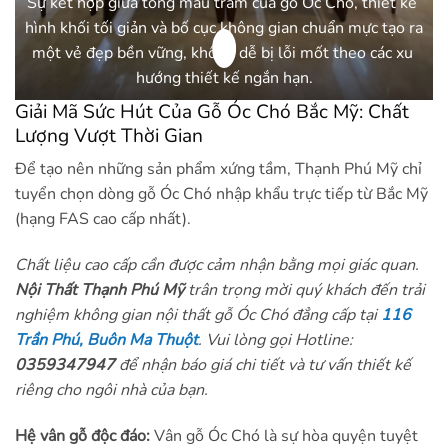
Sự kết hợp giữa tông màu trầm của gỗ Óc Chó, thiết kế 
 
hình khối tối giản và bố cục không gian chuẩn mực tạo ra 
một vẻ đẹp bền vững, không dễ bị lỗi mốt theo các xu 
hướng thiết kế ngắn hạn.
Giải Mã Sức Hút Của Gỗ Óc Chó Bắc Mỹ: Chất
Lượng Vượt Thời Gian
Để tạo nên những sản phẩm xứng tầm, Thạnh Phú Mỹ chỉ
tuyển chọn dòng gỗ Óc Chó nhập khẩu trực tiếp từ Bắc Mỹ
(hạng FAS cao cấp nhất).
Chất liệu cao cấp cần được cảm nhận bằng mọi giác quan.
Nội Thất Thạnh Phú Mỹ
trân trọng mời quý khách đến trải
nghiệm không gian nội thất gỗ Óc Chó đẳng cấp tại
116
Trần Phú, Buôn Ma Thuột
. Vui lòng gọi Hotline:
0359347947
để nhận báo giá chi tiết và tư vấn thiết kế
riêng cho ngôi nhà của bạn.
Hệ vân gỗ độc đáo:
Vân gỗ Óc Chó là sự hòa quyện tuyệt