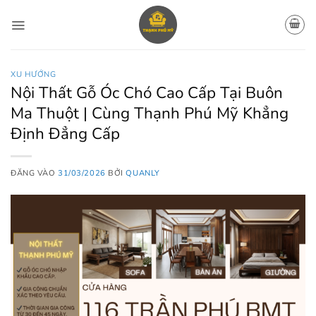
Bỏ
qua
nội
dung
XU HƯỚNG
Nội Thất Gỗ Óc Chó Cao Cấp Tại Buôn
Ma Thuột | Cùng Thạnh Phú Mỹ Khẳng
Định Đẳng Cấp
ĐĂNG VÀO
31/03/2026
BỞI
QUANLY