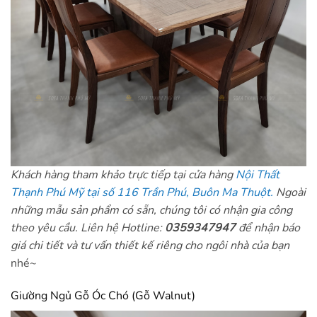
Khách hàng tham khảo trực tiếp tại cửa hàng
Nội Thất
Thạnh Phú Mỹ tại số 116 Trần Phú, Buôn Ma Thuột.
Ngoài
những mẫu sản phẩm có sẵn, chúng tôi có nhận gia công
theo yêu cầu.
Liên hệ Hotline:
0359347947
để nhận báo
giá chi tiết và tư vấn thiết kế riêng cho ngôi nhà của bạn
nhé~
Giường Ngủ Gỗ Óc Chó (Gỗ Walnut)