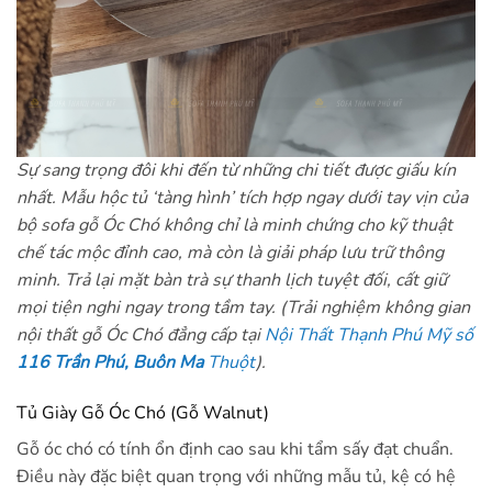
Sự sang trọng đôi khi đến từ những chi tiết được giấu kín
nhất. Mẫu hộc tủ ‘tàng hình’ tích hợp ngay dưới tay vịn của
bộ sofa gỗ Óc Chó không chỉ là minh chứng cho kỹ thuật
chế tác mộc đỉnh cao, mà còn là giải pháp lưu trữ thông
minh. Trả lại mặt bàn trà sự thanh lịch tuyệt đối, cất giữ
mọi tiện nghi ngay trong tầm tay. (Trải nghiệm không gian
nội thất gỗ Óc Chó đẳng cấp tại
Nội Thất Thạnh Phú Mỹ số
116 Trần Phú, Buôn Ma
Thuột
).
Tủ Giày Gỗ Óc Chó (Gỗ Walnut)
Gỗ óc chó có tính ổn định cao sau khi tẩm sấy đạt chuẩn.
Điều này đặc biệt quan trọng với những mẫu tủ, kệ có hệ