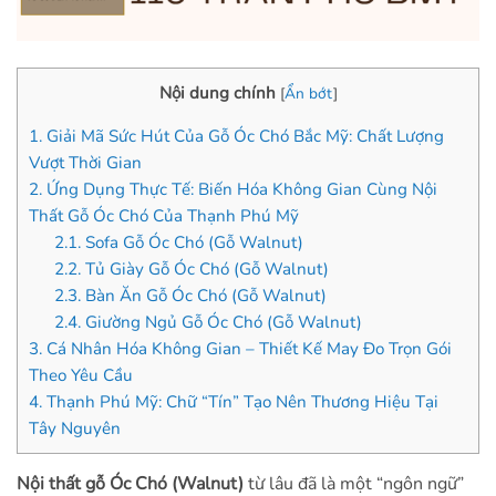
Nội dung chính
[
Ẩn bớt
]
1.
Giải Mã Sức Hút Của Gỗ Óc Chó Bắc Mỹ: Chất Lượng
Vượt Thời Gian
2.
Ứng Dụng Thực Tế: Biến Hóa Không Gian Cùng Nội
Thất Gỗ Óc Chó Của Thạnh Phú Mỹ
2.1.
Sofa Gỗ Óc Chó (Gỗ Walnut)
2.2.
Tủ Giày Gỗ Óc Chó (Gỗ Walnut)
2.3.
Bàn Ăn Gỗ Óc Chó (Gỗ Walnut)
2.4.
Giường Ngủ Gỗ Óc Chó (Gỗ Walnut)
3.
Cá Nhân Hóa Không Gian – Thiết Kế May Đo Trọn Gói
Theo Yêu Cầu
4.
Thạnh Phú Mỹ: Chữ “Tín” Tạo Nên Thương Hiệu Tại
Tây Nguyên
Nội thất gỗ Óc Chó (Walnut)
từ lâu đã là một “ngôn ngữ”