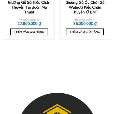
Giường Gỗ Sồi Kiểu Chân
Giường Gỗ Óc Chó (Gỗ
Thuyền Tại Buôn Ma
Walnut) Kiểu Chân
Thuột
Thuyền Ở BMT
21.900.000
₫
45.000.000
₫
Giá
Giá
Giá
Giá
₫
₫
17.900.000
35.000.000
gốc
hiện
gốc
hiện
là:
tại
là:
tại
THÊM VÀO GIỎ HÀNG
THÊM VÀO GIỎ HÀNG
21.900.000 ₫.
là:
45.000.000 ₫.
là:
0 ₫.
17.900.000 ₫.
35.000.000