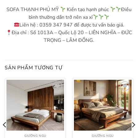
SOFA THẠNH PHÚ MỸ
Kiến tạo hạnh phúc
Điều
bình thường dần trở nên xa xỉ
Liên hệ : 0359 347 947 để được tư vấn báo giá.
Địa chỉ : Số 1013A – Quốc Lộ 20 – LIÊN NGHĨA – ĐỨC
TRỌNG – LÂM ĐỒNG.
SẢN PHẨM TƯƠNG TỰ
Add to
Add to
wishlist
wishlist
GIƯỜNG NGỦ
GIƯỜNG NGỦ