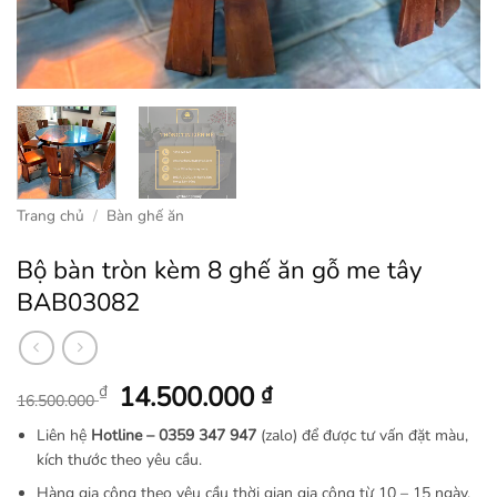
Trang chủ
/
Bàn ghế ăn
Bộ bàn tròn kèm 8 ghế ăn gỗ me tây
BAB03082
Giá
Giá
14.500.000
₫
₫
16.500.000
gốc
hiện
Liên hệ
Hotline –
0359 347 947
(zalo) để được tư vấn đặt màu,
là:
tại
kích thước theo yêu cầu.
16.500.000 ₫.
là:
Hàng gia công theo yêu cầu thời gian gia công từ 10 – 15 ngày.