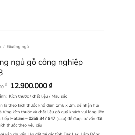
ủ
/
Giường ngủ
ng ngủ gỗ công nghiệp
3
Giá
Giá
12.900.000
₫
₫
000
gốc
hiện
ỉnh: Kích thước / chất liệu / Màu sắc
là:
tại
15.900.000 ₫.
là:
ên là theo kích thước khổ đệm 1m6 x 2m, để nhận file
á từng kích thước và chất liệu gỗ quý khách vui lòng liên
12.900.000 ₫.
c tiếp
Hotline –
0359 347 947
(zalo) để được tư vấn đặt
ích thước theo yêu cầu
hí vận chuyển, lắp đặt tại các tỉnh Dak Lak, Lâm Đồng,