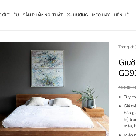
GIỚI THIỆU
SẢN PHẨM NỘI THẤT
XU HƯỚNG
MẸO HAY
LIÊN HỆ
Trang ch
Giườ
Add to
wishlist
G39
15.900.
Tùy ch
Giá tr
báo gi
hệ trự
màu, k
Miễn p