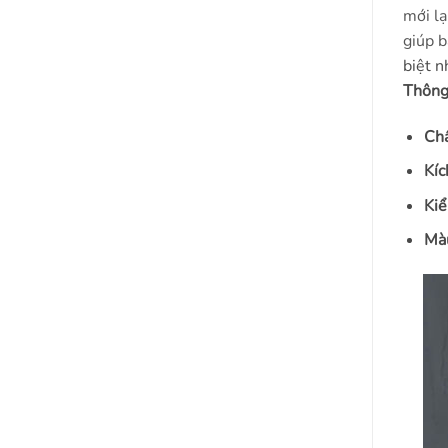
mới lạ
giúp b
biệt n
Thông 
Chấ
Kíc
Kiể
Màu