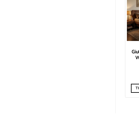
Giư
W
T