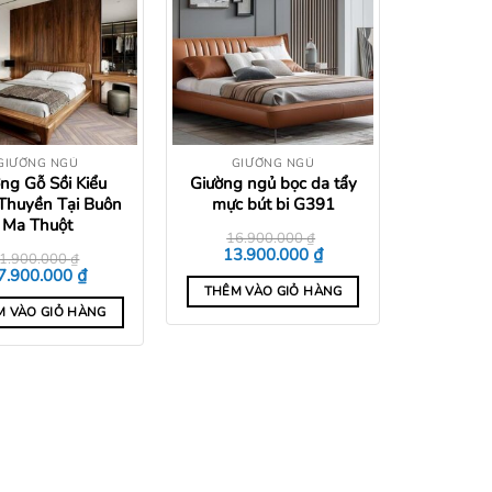
Add to
Add to
wishlist
wishlist
GIƯỜNG NGỦ
GIƯỜNG NGỦ
ng Gỗ Sồi Kiểu
Giường ngủ bọc da tẩy
Thuyền Tại Buôn
mực bút bi G391
Ma Thuột
16.900.000
₫
Giá
Giá
₫
13.900.000
1.900.000
₫
gốc
hiện
iá
Giá
₫
7.900.000
là:
tại
ốc
hiện
THÊM VÀO GIỎ HÀNG
16.900.000 ₫.
là:
:
tại
13.900.000 ₫.
M VÀO GIỎ HÀNG
1.900.000 ₫.
là:
17.900.000 ₫.