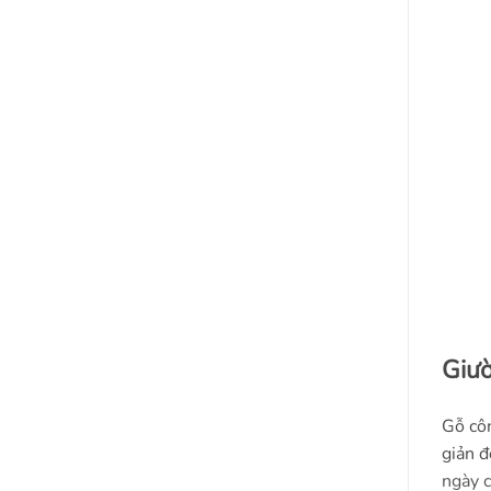
Giư
Gỗ côn
giản đ
ngày c