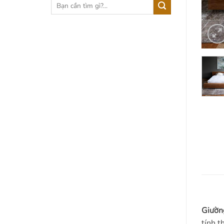
Tìm
kiếm:
Giườn
tính t