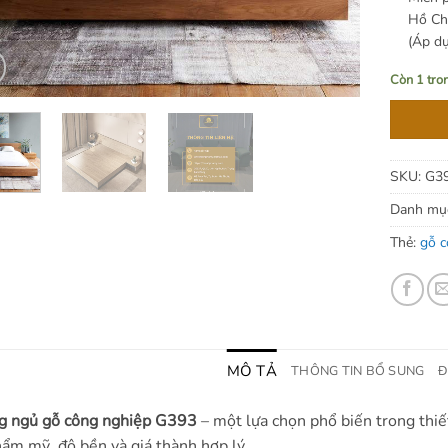
Hồ Chí
(Áp d
Còn 1 tro
SKU:
G3
Danh mụ
Thẻ:
gỗ c
MÔ TẢ
THÔNG TIN BỔ SUNG
Đ
g ngủ gỗ công nghiệp G393
– một lựa chọn phổ biến trong thiết
hẩm mỹ, độ bền và giá thành hợp lý.