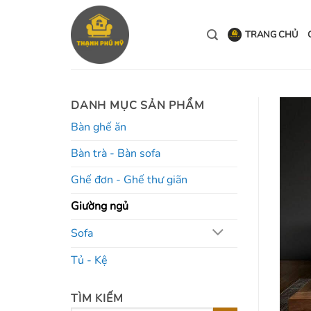
Bỏ
qua
TRANG CHỦ
nội
dung
DANH MỤC SẢN PHẨM
Bàn ghế ăn
Bàn trà - Bàn sofa
Ghế đơn - Ghế thư giãn
Giường ngủ
Sofa
Tủ - Kệ
TÌM KIẾM