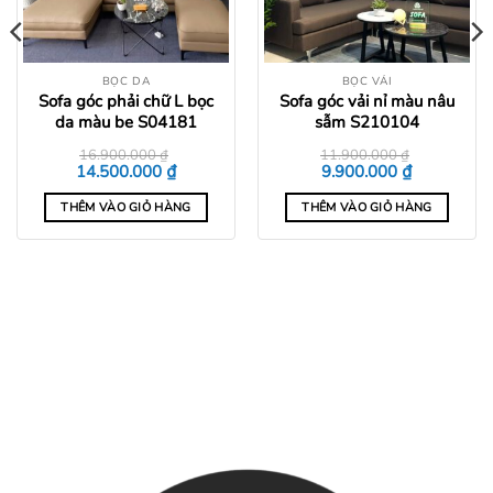
BỌC DA
BỌC VẢI
Sofa góc phải chữ L bọc
Sofa góc vải nỉ màu nâu
da màu be S04181
sẫm S210104
16.900.000
₫
11.900.000
₫
Giá
Giá
Giá
Giá
₫
₫
14.500.000
9.900.000
gốc
hiện
gốc
hiện
là:
tại
là:
tại
THÊM VÀO GIỎ HÀNG
THÊM VÀO GIỎ HÀNG
16.900.000 ₫.
là:
11.900.000 ₫.
là:
14.500.000 ₫.
9.900.000 ₫
0 ₫.