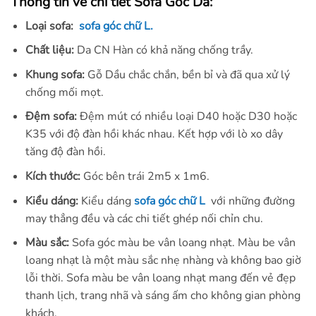
Thông tin về chi tiết Sofa Góc Da:
Loại sofa:
sofa góc chữ L.
Chất liệu:
Da CN Hàn có khả năng chống trầy.
Khung sofa:
Gỗ Dầu chắc chắn, bền bỉ và đã qua xử lý
chống mối mọt.
Đệm sofa:
Đệm mút có nhiều loại D40 hoặc D30 hoặc
K35 với độ đàn hồi khác nhau. Kết hợp với lò xo dây
tăng độ đàn hồi.
Kích thước:
Góc bên trái 2m5 x 1m6.
Kiểu dáng:
Kiểu dáng
sofa góc chữ L
với những đường
may thẳng đều và các chi tiết ghép nối chỉn chu.
Màu sắc:
Sofa góc màu be vân loang nhạt. Màu be vân
loang nhạt là một màu sắc nhẹ nhàng và không bao giờ
lỗi thời. Sofa màu be vân loang nhạt mang đến vẻ đẹp
thanh lịch, trang nhã và sáng ấm cho không gian phòng
khách.