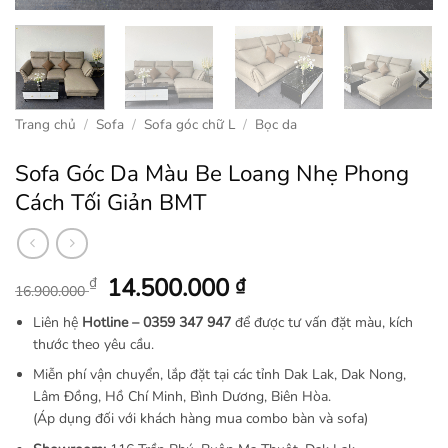
Trang chủ
/
Sofa
/
Sofa góc chữ L
/
Bọc da
Sofa Góc Da Màu Be Loang Nhẹ Phong
Cách Tối Giản BMT
Giá
Giá
14.500.000
₫
₫
16.900.000
gốc
hiện
Liên hệ
Hotline –
0359 347 947
để được tư vấn đặt màu, kích
là:
tại
thước theo yêu cầu.
16.900.000 ₫.
là:
Miễn phí vận chuyển, lắp đặt tại các tỉnh Dak Lak, Dak Nong,
14.500.000 ₫.
Lâm Đồng, Hồ Chí Minh, Bình Dương, Biên Hòa.
(Áp dụng đối với khách hàng mua combo bàn và sofa)