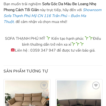
Bạn muốn trải nghiệm
Sofa Góc Da Màu Be Loang Nhẹ
Phong Cách Tối Giản
này trực tiếp, hãy đến với
Showroom
Sofa Thạnh Phú Mỹ CN 116 Trần Phú – Buôn Ma
Thuột.
để cảm nhận và chọn mua nhé!
SOFA THẠNH PHÚ MỸ
Kiến tạo hạnh phúc
Điều
bình thường dần trở nên xa xỉ
Liên hệ : 0359 347 947 để được tư vấn báo giá.
SẢN PHẨM TƯƠNG TỰ
Add to
Add to
wishlist
wishlist