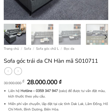
Trang chủ
/
Sofa
/
Sofa góc chữ L
/
Bọc da
Sofa góc trái da CN Hàn mã S010711
Giá
Giá
28.000.000
₫
₫
30.900.000
gốc
hiện
Liên hệ
Hotline –
0359 347 947
(zalo) để được tư vấn đặt màu,
là:
tại
kích thước theo yêu cầu.
30.900.000 ₫.
là:
Miễn phí vận chuyển, lắp đặt tại các tỉnh Dak Lak, Lâm Đồng, Hồ
28.000.000 ₫.
Chí Minh, Bình Dương, Biên Hòa.