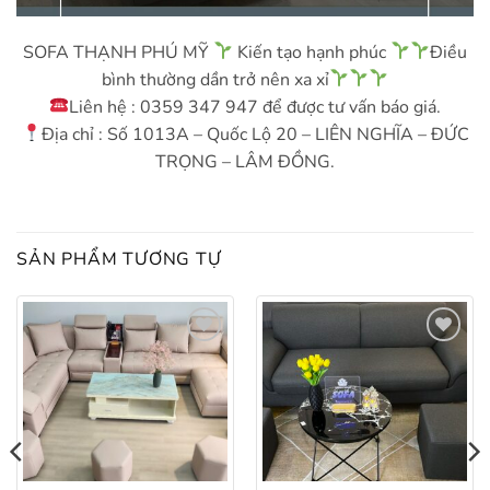
SOFA THẠNH PHÚ MỸ
Kiến tạo hạnh phúc
Điều
bình thường dần trở nên xa xỉ
Liên hệ : 0359 347 947 để được tư vấn báo giá.
Địa chỉ : Số 1013A – Quốc Lộ 20 – LIÊN NGHĨA – ĐỨC
TRỌNG – LÂM ĐỒNG.
SẢN PHẨM TƯƠNG TỰ
Add to
Add to
wishlist
wishlist