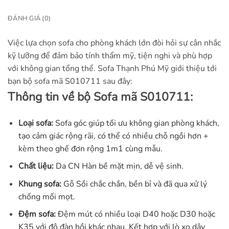
ĐÁNH GIÁ (0)
Việc lựa chọn sofa cho phòng khách lớn đòi hỏi sự cân nhắc
kỹ lưỡng để đảm bảo tính thẩm mỹ, tiện nghi và phù hợp
với không gian tổng thể. Sofa Thạnh Phú Mỹ giới thiệu tới
bạn bộ sofa mã S010711 sau đây:
Thông tin về bộ Sofa mã S010711:
Loại sofa:
Sofa góc giúp tối ưu không gian phòng khách,
tạo cảm giác rộng rãi, có thể có nhiều chỗ ngồi hơn +
kèm theo ghế đơn rộng 1m1 cùng mẫu.
Chất liệu:
Da CN Hàn bề mặt mịn, dễ vệ sinh.
Khung sofa:
Gỗ Sồi chắc chắn, bền bỉ và đã qua xử lý
chống mối mọt.
Đệm sofa:
Đệm mút có nhiều loại D40 hoặc D30 hoặc
K35 với độ đàn hồi khác nhau. Kết hợp với lò xo dây