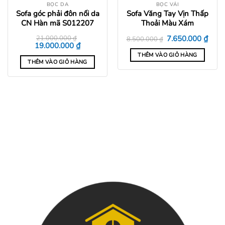
BỌC DA
BỌC VẢI
Sofa góc phải đôn nối da
Sofa Văng Tay Vịn Thấp
CN Hàn mã S012207
Thoải Màu Xám
Giá
Giá
₫
21.000.000
₫
7.650.000
8.500.000
₫
gốc
hiện
Giá
Giá
₫
19.000.000
là:
tại
gốc
hiện
THÊM VÀO GIỎ HÀNG
8.500.000 ₫.
là:
là:
tại
THÊM VÀO GIỎ HÀNG
7.650
21.000.000 ₫.
là:
0 ₫.
19.000.000 ₫.