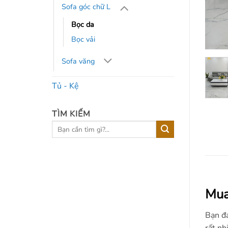
Sofa góc chữ L
Bọc da
Bọc vải
Sofa văng
Tủ - Kệ
TÌM KIẾM
Tìm
kiếm:
Mua
Bạn đ