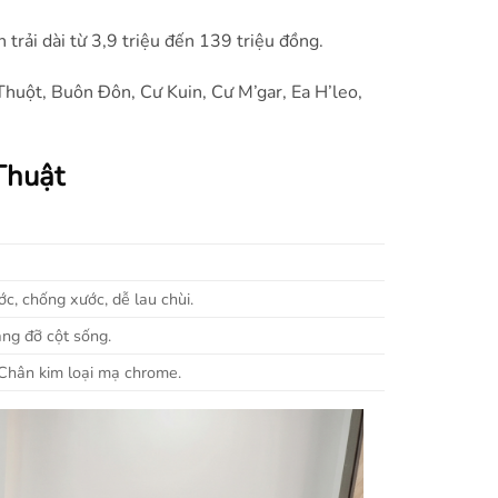
 trải dài từ 3,9 triệu đến 139 triệu đồng.
Thuột, Buôn Đôn, Cư Kuin, Cư M’gar, Ea H’leo,
Thuật
c, chống xước, dễ lau chùi.
âng đỡ cột sống.
Chân kim loại mạ chrome.