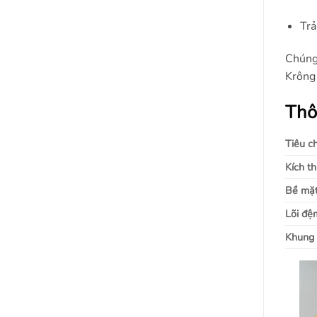
Trả
Chúng 
Krông 
Thô
Tiêu c
Kích t
Bề mặt
Lõi đ
Khung 