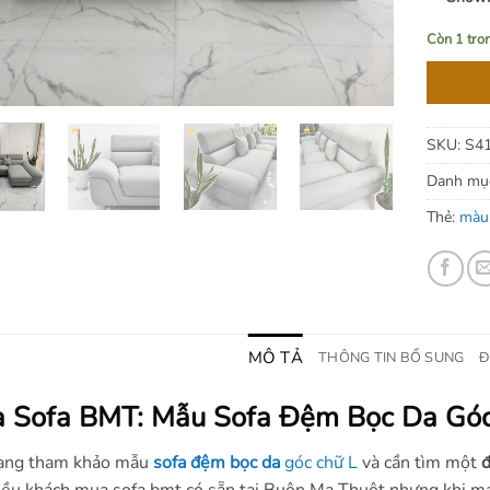
Còn 1 tro
SKU:
S4
Danh mụ
Thẻ:
màu
MÔ TẢ
THÔNG TIN BỔ SUNG
Đ
 Sofa BMT: Mẫu Sofa Đệm Bọc Da Góc
ang tham khảo mẫu
sofa đệm bọc da
góc chữ L
và cần tìm một
đ