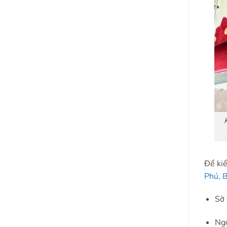
Để kiể
Phú, 
Sờ 
Ngồ