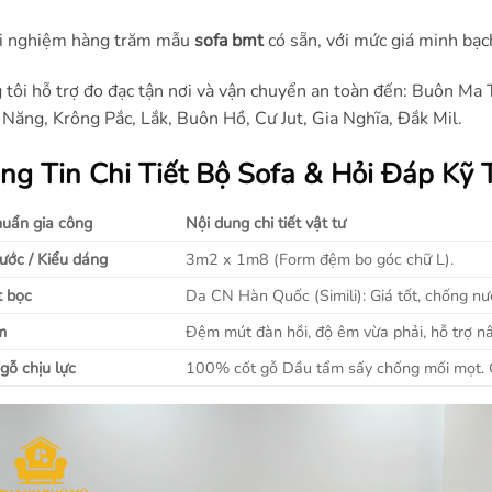
i nghiệm hàng trăm mẫu
sofa bmt
có sẵn, với mức giá minh bạch
tôi hỗ trợ đo đạc tận nơi và vận chuyển an toàn đến: Buôn Ma 
Năng, Krông Pắc, Lắk, Buôn Hồ, Cư Jut, Gia Nghĩa, Đắk Mil.
ng Tin Chi Tiết Bộ Sofa & Hỏi Đáp Kỹ 
huẩn gia công
Nội dung chi tiết vật tư
hước / Kiểu dáng
3m2 x 1m8 (Form đệm bo góc chữ L).
 bọc
Da CN Hàn Quốc (Simili): Giá tốt, chống nướ
ệm
Đệm mút đàn hồi, độ êm vừa phải, hỗ trợ n
gỗ chịu lực
100% cốt gỗ Dầu tẩm sấy chống mối mọt. 