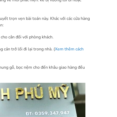
g về mới phát hiện: kê bị vướng lối đi hoặc
 quyết trọn vẹn bài toán này. Khác với các cửa hàng
ạn:
o cho cân đối với phòng khách.
ản trở lối đi lại trong nhà. (
Xem thêm cách
khung gỗ, bọc nệm cho đến khâu giao hàng đều