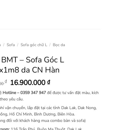
ủ
/
Sofa
/
Sofa góc chữ L
/
Bọc da
 BMT – Sofa Góc L
x1m8 da CN Hàn
Giá
Giá
16.900.000
₫
₫
000
gốc
hiện
hệ
Hotline –
0359 347 947
để được tư vấn đặt màu, kích
là:
tại
theo yêu cầu.
18.900.000 ₫.
là:
hí vận chuyển, lắp đặt tại các tỉnh Dak Lak, Dak Nong,
16.900.000 ₫.
ồng, Hồ Chí Minh, Bình Dương, Biên Hòa.
ng đối với khách hàng mua combo bàn và sofa)
room:
116 Trần Phú, Buôn Ma Thuột, Dak Lak.