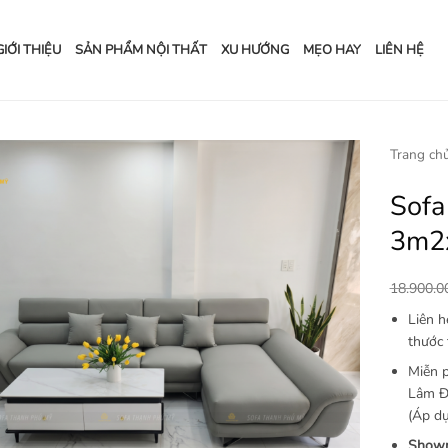
GIỚI THIỆU
SẢN PHẨM NỘI THẤT
XU HƯỚNG
MẸO HAY
LIÊN HỆ
Trang ch
Sofa
Add to
wishlist
3m2
18.900.
Liên 
thước 
Miễn p
Lâm Đ
(Áp dụ
Show