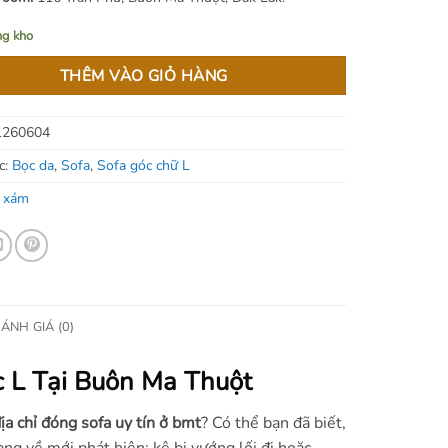
ng kho
THÊM VÀO GIỎ HÀNG
1260604
c:
Bọc da
,
Sofa
,
Sofa góc chữ L
 xám
ÁNH GIÁ (0)
 L Tại Buôn Ma Thuột
ịa chỉ đóng sofa uy tín ở bmt
? Có thể bạn đã biết,