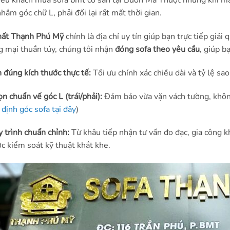
iều khách mua sofa bmt có sẵn tại Buôn Ma Thuột nhưng khi man
hầm góc chữ L, phải đổi lại rất mất thời gian.
hất Thạnh Phú Mỹ
chính là địa chỉ uy tín giúp bạn trực tiếp giải
 mại thuần túy, chúng tôi nhận
đóng sofa theo yêu cầu
, giúp b
 đúng kích thước thực tế:
Tối ưu chính xác chiều dài và tỷ lệ sa
n chuẩn vế góc L (trái/phải):
Đảm bảo vừa vặn vách tường, không c
 định góc sofa tại đây
)
 trình chuẩn chỉnh:
Từ khâu tiếp nhận tư vấn đo đạc, gia công 
c kiểm soát kỹ thuật khắt khe.