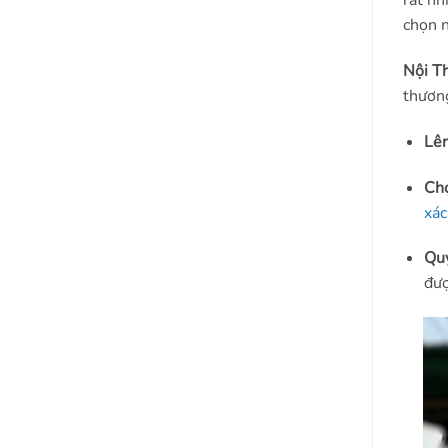
rất nh
chọn n
Nội T
thương
Lên
Chọ
xác
Quy
đượ