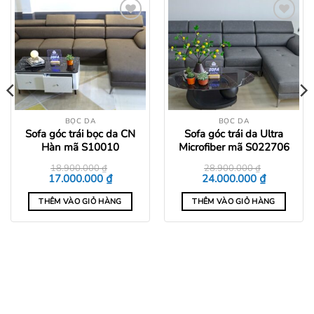
Add to
Add to
wishlist
wishlist
BỌC DA
BỌC DA
Sofa góc trái bọc da CN
Sofa góc trái da Ultra
Hàn mã S10010
Microfiber mã S022706
18.900.000
₫
28.900.000
₫
Giá
Giá
Giá
Giá
₫
₫
17.000.000
24.000.000
gốc
hiện
gốc
hiện
là:
tại
là:
tại
THÊM VÀO GIỎ HÀNG
THÊM VÀO GIỎ HÀNG
18.900.000 ₫.
là:
28.900.000 ₫.
là:
0 ₫.
17.000.000 ₫.
24.000.000