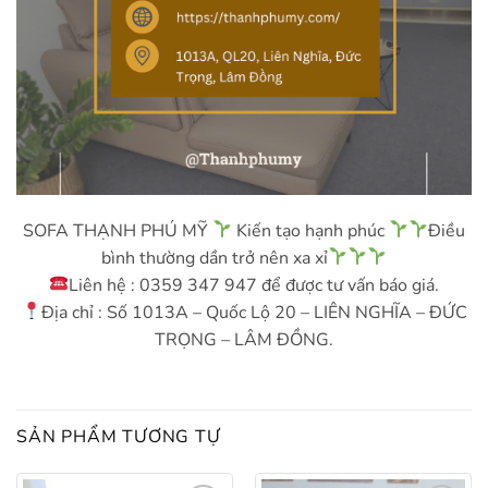
SOFA THẠNH PHÚ MỸ
Kiến tạo hạnh phúc
Điều
bình thường dần trở nên xa xỉ
Liên hệ : 0359 347 947 để được tư vấn báo giá.
Địa chỉ : Số 1013A – Quốc Lộ 20 – LIÊN NGHĨA – ĐỨC
TRỌNG – LÂM ĐỒNG.
SẢN PHẨM TƯƠNG TỰ