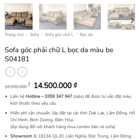
Trang chủ
/
Sofa
/
Sofa góc chữ L
/
Bọc da
Sofa góc phải chữ L bọc da màu be
S04181
Giá
Giá
14.500.000
₫
₫
16.900.000
gốc
hiện
Liên hệ
Hotline –
0359 347 947
(zalo) để được tư vấn đặt màu,
là:
tại
kích thước theo yêu cầu.
16.900.000 ₫.
là:
Miễn phí vận chuyển, lắp đặt tại các tỉnh Dak Lak, Lâm Đồng, Hồ
14.500.000 ₫.
Chí Minh, Bình Dương, Biên Hòa.
(Áp dụng đối với khách hàng mua combo bàn và sofa)
Showroom 1:
1013A QL20, Liên Nghĩa, Đức Trọng, Lâm Đồng.