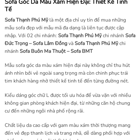
Sofa Góc Da Màu Xám Hiện Đại: Thiết Kế Tinh
Tế
Sofa Thạnh Phú Mỹ
là một địa chỉ uy tín để mua những
mẫu sofa đẹp với mẫu mã đa dạng là liên tục được cập
nhập. Với 02 chi nhánh:
Sofa Thạnh Phú Mỹ
chi nhánh
Sofa
Đức Trọng – Sofa Lâm Đồng
và
Sofa Thạnh Phú Mỹ
chi
nhánh
Sofa Buôn Ma Thuột – Sofa BMT
Mẫu sofa góc da màu xám hiện đại này không chỉ thu hút
ánh nhìn bởi vẻ ngoài sang trọng mà còn chinh phục trái
tim khách hàng nhờ thiết kế tinh tế đến từng đường nét.
Kiểu dáng góc chữ L được tối ưu hóa để vừa vặn với nhiều
không gian phòng khách hiện đại, từ những căn hộ chung
cư đến những ngôi nhà phố rộng rãi.
Chất liệu da cao cấp với gam màu xám thời thượng mang
đến vẻ đẹp thanh lịch và trang nhã, dễ dàng phối hợp với