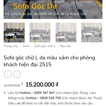
Trang chủ
/
Sofa
/
Sofa góc chữ L
/
Bọc da
Sofa góc chữ L da màu xám cho phòng
khách hiện đại 2515
Giá
Giá
15.200.000
₫
₫
16.900.000
gốc
hiện
Liên hệ
Hotline –
0359 347 947
(
Chi nhánh Đức Trọng, Lâm
là:
tại
Đồng
) hoặc
Hotline – 0939 529 705
(
Chi nhánh Buôn Ma Thuột,
16.900.000 ₫.
là:
Dak Lak
) để được tư vấn đặt màu, kích thước theo yêu cầu.