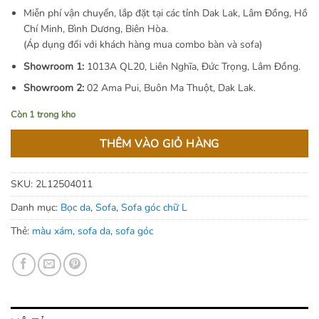
15.200.000 ₫.
Miễn phí vận chuyển, lắp đặt tại các tỉnh Dak Lak, Lâm Đồng, Hồ
Chí Minh, Bình Dương, Biên Hòa.
(Áp dụng đối với khách hàng mua combo bàn và sofa)
Showroom 1:
1013A QL20, Liên Nghĩa, Đức Trọng, Lâm Đồng.
Showroom 2:
02 Ama Pui, Buôn Ma Thuột, Dak Lak.
Còn 1 trong kho
THÊM VÀO GIỎ HÀNG
SKU:
2L12504011
Danh mục:
Bọc da
,
Sofa
,
Sofa góc chữ L
Thẻ:
màu xám
,
sofa da
,
sofa góc