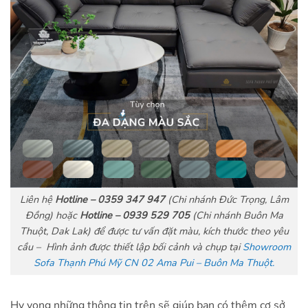
Liên hệ
Hotline –
0359 347 947
(Chi nhánh Đức Trọng, Lâm
Đồng) hoặc
Hotline – 0939 529 705
(Chi nhánh Buôn Ma
Thuột, Dak Lak) để được tư vấn đặt màu, kích thước theo yêu
cầu – Hình ảnh được thiết lập bối cảnh và chụp tại
Showroom
Sofa Thạnh Phú Mỹ CN 02 Ama Pui – Buôn Ma Thuột.
Hy vọng những thông tin trên sẽ giúp bạn có thêm cơ sở