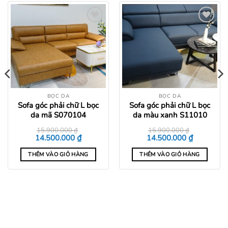
Add to
Add to
wishlist
wishlist
BỌC DA
BỌC DA
Sofa góc phải chữ L bọc
Sofa góc phải chữ L bọc
da mã S070104
da màu xanh S11010
15.900.000
₫
15.900.000
₫
Giá
Giá
Giá
Giá
₫
₫
14.500.000
14.500.000
gốc
hiện
gốc
hiện
là:
tại
là:
tại
THÊM VÀO GIỎ HÀNG
THÊM VÀO GIỎ HÀNG
15.900.000 ₫.
là:
15.900.000 ₫.
là:
0 ₫.
14.500.000 ₫.
14.500.000