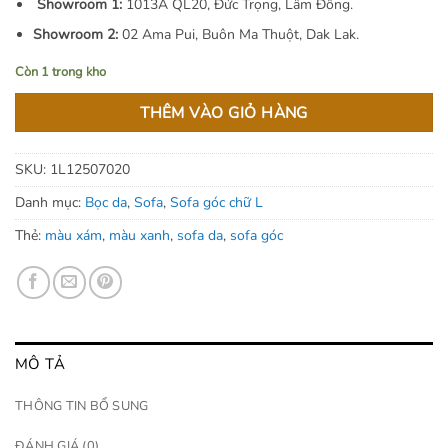
Showroom 1:
1013A QL20, Đức Trọng, Lâm Đồng.
Showroom 2:
02 Ama Pui, Buôn Ma Thuột, Dak Lak.
Còn 1 trong kho
THÊM VÀO GIỎ HÀNG
SKU:
1L12507020
Danh mục:
Bọc da
,
Sofa
,
Sofa góc chữ L
Thẻ:
màu xám
,
màu xanh
,
sofa da
,
sofa góc
MÔ TẢ
THÔNG TIN BỔ SUNG
ĐÁNH GIÁ (0)