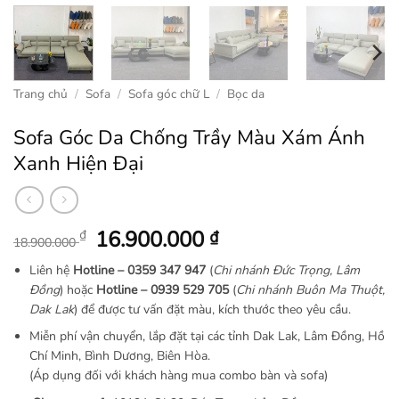
Trang chủ
/
Sofa
/
Sofa góc chữ L
/
Bọc da
Sofa Góc Da Chống Trầy Màu Xám Ánh
Xanh Hiện Đại
Giá
Giá
16.900.000
₫
₫
18.900.000
gốc
hiện
Liên hệ
Hotline –
0359 347 947
(
Chi nhánh Đức Trọng, Lâm
là:
tại
Đồng
) hoặc
Hotline – 0939 529 705
(
Chi nhánh Buôn Ma Thuột,
18.900.000 ₫.
là:
Dak Lak
) để được tư vấn đặt màu, kích thước theo yêu cầu.
16.900.000 ₫.
Miễn phí vận chuyển, lắp đặt tại các tỉnh Dak Lak, Lâm Đồng, Hồ
Chí Minh, Bình Dương, Biên Hòa.
(Áp dụng đối với khách hàng mua combo bàn và sofa)