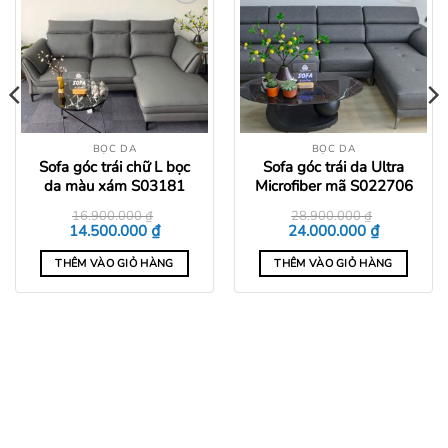
Add to
Add to
wishlist
wishlist
BỌC DA
BỌC DA
Sofa góc trái chữ L bọc
Sofa góc trái da Ultra
da màu xám S03181
Microfiber mã S022706
16.900.000
₫
28.900.000
₫
Giá
Giá
Giá
Giá
₫
₫
14.500.000
24.000.000
gốc
hiện
gốc
hiện
là:
tại
là:
tại
THÊM VÀO GIỎ HÀNG
THÊM VÀO GIỎ HÀNG
16.900.000 ₫.
là:
28.900.000 ₫.
là:
0 ₫.
14.500.000 ₫.
24.000.000