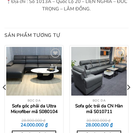
Địa chỉ : Số 1013A – Quốc Lộ 20 – LIÊN NGHĨA – ĐỨC
TRỌNG – LÂM ĐỒNG.
SẢN PHẨM TƯƠNG TỰ
Add to
Add to
wishlist
wishlist
BỌC DA
BỌC DA
Sofa góc phải da Ultra
Sofa góc trái da CN Hàn
Microfiber mã S080104
mã S010711
28.900.000
₫
30.900.000
₫
Giá
Giá
Giá
Giá
₫
₫
24.000.000
28.000.000
gốc
hiện
gốc
hiện
là:
tại
là:
tại