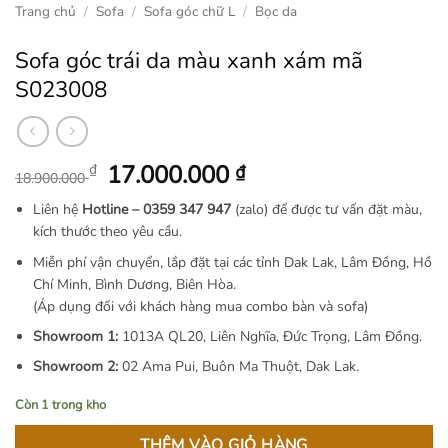
Trang chủ
/
Sofa
/
Sofa góc chữ L
/
Bọc da
Sofa góc trái da màu xanh xám mã
S023008
Giá
Giá
17.000.000
₫
₫
18.900.000
gốc
hiện
Liên hệ
Hotline –
0359 347 947
(zalo) để được tư vấn đặt màu,
là:
tại
kích thước theo yêu cầu.
18.900.000 ₫.
là:
Miễn phí vận chuyển, lắp đặt tại các tỉnh Dak Lak, Lâm Đồng, Hồ
17.000.000 ₫.
Chí Minh, Bình Dương, Biên Hòa.
(Áp dụng đối với khách hàng mua combo bàn và sofa)
Showroom 1:
1013A QL20, Liên Nghĩa, Đức Trọng, Lâm Đồng.
Showroom 2:
02 Ama Pui, Buôn Ma Thuột, Dak Lak.
Còn 1 trong kho
THÊM VÀO GIỎ HÀNG