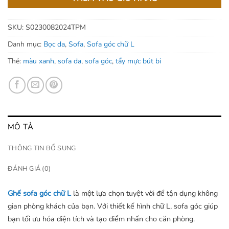
SKU:
S0230082024TPM
Danh mục:
Bọc da
,
Sofa
,
Sofa góc chữ L
Thẻ:
màu xanh
,
sofa da
,
sofa góc
,
tẩy mực bút bi
MÔ TẢ
THÔNG TIN BỔ SUNG
ĐÁNH GIÁ (0)
Ghế sofa góc chữ L
là một lựa chọn tuyệt vời để tận dụng không
gian phòng khách của bạn. Với thiết kế hình chữ L, sofa góc giúp
bạn tối ưu hóa diện tích và tạo điểm nhấn cho căn phòng.