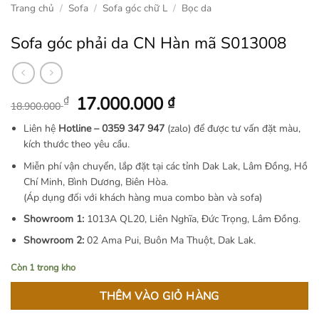
Trang chủ
/
Sofa
/
Sofa góc chữ L
/
Bọc da
Sofa góc phải da CN Hàn mã S013008
Giá
Giá
17.000.000
₫
₫
18.900.000
gốc
hiện
Liên hệ
Hotline –
0359 347 947
(zalo) để được tư vấn đặt màu,
là:
tại
kích thước theo yêu cầu.
18.900.000 ₫.
là:
Miễn phí vận chuyển, lắp đặt tại các tỉnh Dak Lak, Lâm Đồng, Hồ
17.000.000 ₫.
Chí Minh, Bình Dương, Biên Hòa.
(Áp dụng đối với khách hàng mua combo bàn và sofa)
Showroom 1:
1013A QL20, Liên Nghĩa, Đức Trọng, Lâm Đồng.
Showroom 2:
02 Ama Pui, Buôn Ma Thuột, Dak Lak.
Còn 1 trong kho
THÊM VÀO GIỎ HÀNG