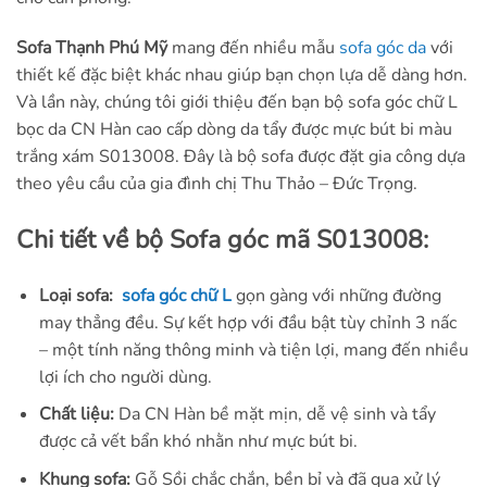
Sofa Thạnh Phú Mỹ
mang đến nhiều mẫu
sofa góc da
với
thiết kế đặc biệt khác nhau giúp bạn chọn lựa dễ dàng hơn.
Và lần này, chúng tôi giới thiệu đến bạn bộ sofa góc chữ L
bọc da CN Hàn cao cấp dòng da tẩy được mực bút bi màu
trắng xám S013008. Đây là bộ sofa được đặt gia công dựa
theo yêu cầu của gia đình chị Thu Thảo – Đức Trọng.
Chi tiết về bộ Sofa góc mã S013008:
Loại sofa:
sofa góc chữ L
gọn gàng với những đường
may thẳng đều. Sự kết hợp với đầu bật tùy chỉnh 3 nấc
– một tính năng thông minh và tiện lợi, mang đến nhiều
lợi ích cho người dùng.
Chất liệu:
Da CN Hàn bề mặt mịn, dễ vệ sinh và tẩy
được cả vết bẩn khó nhằn như mực bút bi.
Khung sofa:
Gỗ Sồi chắc chắn, bền bỉ và đã qua xử lý