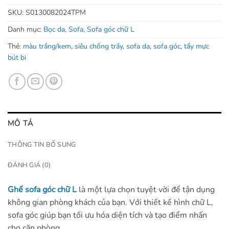
SKU:
S0130082024TPM
Danh mục:
Bọc da
,
Sofa
,
Sofa góc chữ L
Thẻ:
màu trắng/kem
,
siêu chống trầy
,
sofa da
,
sofa góc
,
tẩy mực
bút bi
MÔ TẢ
THÔNG TIN BỔ SUNG
ĐÁNH GIÁ (0)
Ghế sofa góc chữ L
là một lựa chọn tuyệt vời để tận dụng
không gian phòng khách của bạn. Với thiết kế hình chữ L,
sofa góc giúp bạn tối ưu hóa diện tích và tạo điểm nhấn
cho căn phòng.