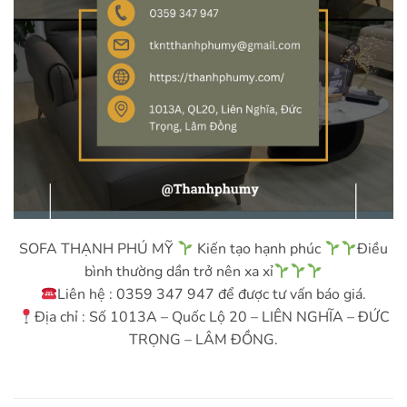
SOFA THẠNH PHÚ MỸ
Kiến tạo hạnh phúc
Điều
bình thường dần trở nên xa xỉ
Liên hệ : 0359 347 947 để được tư vấn báo giá.
Địa chỉ : Số 1013A – Quốc Lộ 20 – LIÊN NGHĨA – ĐỨC
TRỌNG – LÂM ĐỒNG.