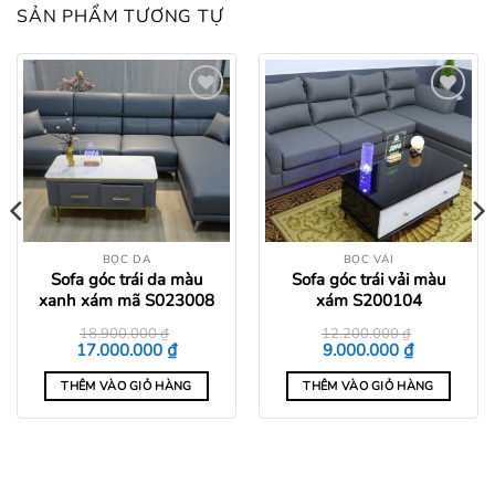
SẢN PHẨM TƯƠNG TỰ
Add to
Add to
wishlist
wishlist
BỌC DA
BỌC VẢI
Sofa góc trái da màu
Sofa góc trái vải màu
xanh xám mã S023008
xám S200104
18.900.000
₫
12.200.000
₫
Giá
Giá
Giá
Giá
₫
₫
17.000.000
9.000.000
gốc
hiện
gốc
hiện
là:
tại
là:
tại
THÊM VÀO GIỎ HÀNG
THÊM VÀO GIỎ HÀNG
18.900.000 ₫.
là:
12.200.000 ₫.
là:
0 ₫.
17.000.000 ₫.
9.000.000 ₫