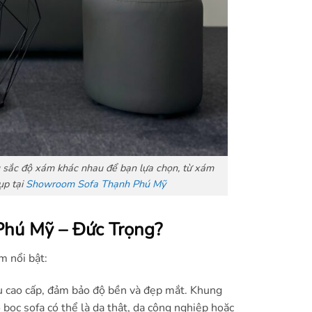
 sắc độ xám khác nhau để bạn lựa chọn, từ xám
ụp tại
Showroom Sofa Thạnh Phú Mỹ
Phú Mỹ – Đức Trọng?
m nổi bật:
ệu cao cấp, đảm bảo độ bền và đẹp mắt. Khung
bọc sofa có thể là da thật, da công nghiệp hoặc