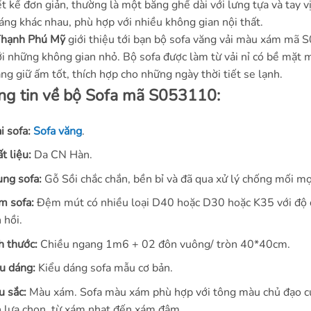
ết kế đơn giản, thường là một băng ghế dài với lưng tựa và tay v
áng khác nhau, phù hợp với nhiều không gian nội thất.
Thạnh Phú Mỹ
giới thiệu tới bạn bộ sofa văng vải màu xám mã
i những không gian nhỏ. Bộ sofa được làm từ vải nỉ có bề mặt m
ng giữ ấm tốt, thích hợp cho những ngày thời tiết se lạnh.
ng tin về bộ Sofa mã S053110:
i sofa:
Sofa văng
.
t liệu:
Da CN Hàn.
ng sofa:
Gỗ Sồi chắc chắn, bền bỉ và đã qua xử lý chống mối mọ
m sofa:
Đệm mút có nhiều loại D40 hoặc D30 hoặc K35 với độ đà
 hồi.
h thước:
Chiều ngang 1m6 + 02 đôn vuông/ tròn 40*40cm.
u dáng:
Kiểu dáng sofa mẫu cơ bản.
 sắc:
Màu xám. Sofa màu xám phù hợp với tông màu chủ đạo củ
 lựa chọn, từ xám nhạt đến xám đậm.