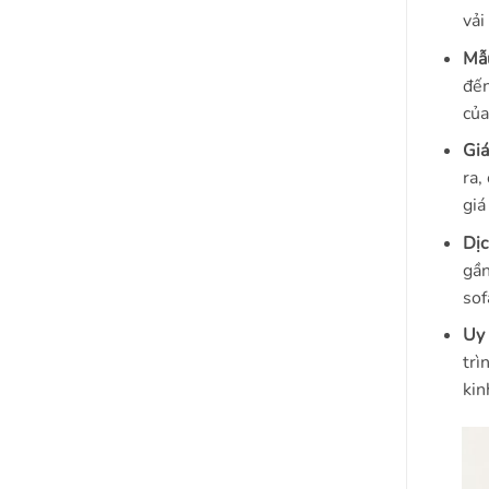
vải
Mẫ
đến
của
Giá
ra,
giá
Dịc
gần
sof
Uy 
trì
kin