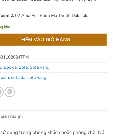
oom 2:
02 Ama Pui, Buôn Ma Thuột, Dak Lak.
ng kho
THÊM VÀO GIỎ HÀNG
531102024TPM
c:
Bọc da
,
Sofa
,
Sofa văng
 xám
,
sofa da
,
sofa văng
ÁNH GIÁ (0)
ợc sử dụng trong phòng khách hoặc phòng chờ. Nó