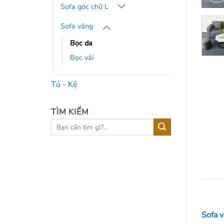
Sofa góc chữ L
Sofa văng
Bọc da
Bọc vải
Tủ - Kệ
TÌM KIẾM
Tìm
kiếm:
Sofa 