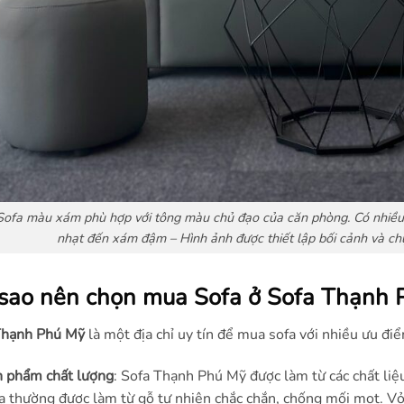
Sofa màu xám phù hợp với tông màu chủ đạo của căn phòng. Có nhiều
nhạt đến xám đậm – Hình ảnh được thiết lập bối cảnh và ch
 sao nên chọn mua Sofa ở Sofa Thạnh 
Thạnh Phú Mỹ
là một địa chỉ uy tín để mua sofa với nhiều ưu điể
 phẩm chất lượng
: Sofa Thạnh Phú Mỹ được làm từ các chất li
a thường được làm từ gỗ tự nhiên chắc chắn, chống mối mọt. Vỏ 