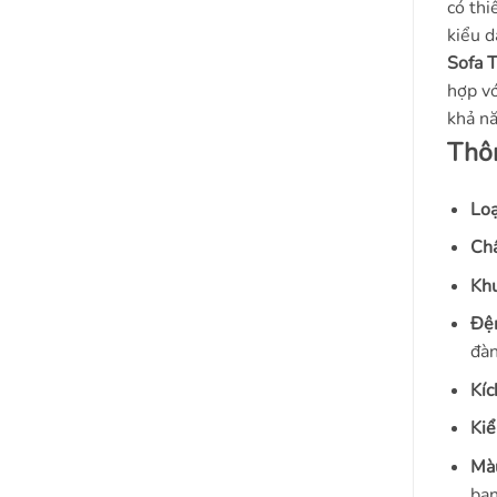
có thi
kiểu d
Sofa 
hợp vớ
khả nă
Thô
Loạ
Chấ
Khu
Đệ
đàn
Kíc
Kiể
Màu
bạn