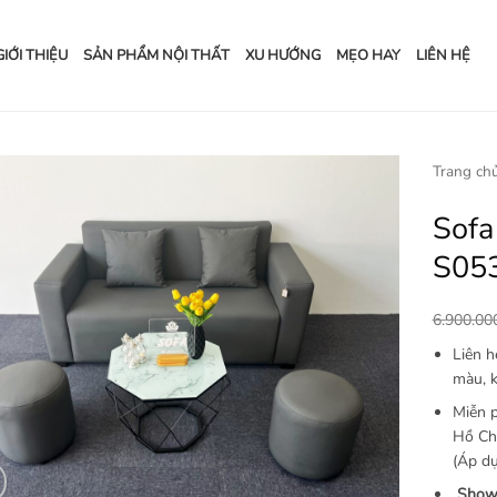
GIỚI THIỆU
SẢN PHẨM NỘI THẤT
XU HƯỚNG
MẸO HAY
LIÊN HỆ
Trang ch
Sofa
Add to
wishlist
S05
6.900.0
Liên 
màu, k
Miễn p
Hồ Chí
(Áp dụ
Show