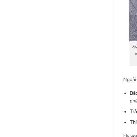
So
x
Ngoài 
Bảo
phẩ
Trả
Thi
Hy vọn