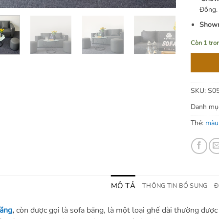
Đồng.
Showr
Còn 1 tro
SKU:
S0
Danh mụ
Thẻ:
màu
MÔ TẢ
THÔNG TIN BỔ SUNG
Đ
văng
,
còn được gọi là sofa băng, là một loại ghế dài thường đư