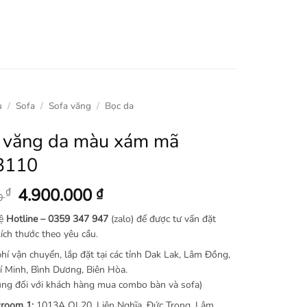
ủ
/
Sofa
/
Sofa văng
/
Bọc da
 văng da màu xám mã
3110
Giá
Giá
4.900.000
₫
₫
00
gốc
hiện
hệ
Hotline –
0359 347 947
(zalo) để được tư vấn đặt
là:
tại
ích thước theo yêu cầu.
6.900.000 ₫.
là:
hí vận chuyển, lắp đặt tại các tỉnh Dak Lak, Lâm Đồng,
4.900.000 ₫.
 Minh, Bình Dương, Biên Hòa.
ng đối với khách hàng mua combo bàn và sofa)
room 1:
1013A QL20, Liên Nghĩa, Đức Trọng, Lâm