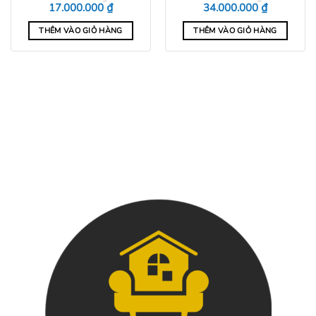
Giá
Giá
Giá
Giá
₫
₫
17.000.000
34.000.000
gốc
hiện
gốc
hiện
là:
tại
là:
tại
THÊM VÀO GIỎ HÀNG
THÊM VÀO GIỎ HÀNG
18.900.000 ₫.
là:
37.800.000 ₫.
là:
17.000.000 ₫.
34.000.000
0 ₫.