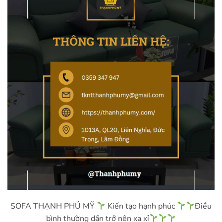
SOFA THẠNH PHÚ MỸ
Kiến tạo hạnh phúc
Điều
bình thường dần trở nên xa xỉ