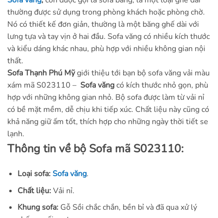
Sofa văng
,
còn được gọi là sofa băng, là một loại ghế dài
thường được sử dụng trong phòng khách hoặc phòng chờ.
Nó có thiết kế đơn giản, thường là một băng ghế dài với
lưng tựa và tay vịn ở hai đầu. Sofa văng có nhiều kích thước
và kiểu dáng khác nhau, phù hợp với nhiều không gian nội
thất.
Sofa Thạnh Phú Mỹ
giới thiệu tới bạn bộ sofa văng vải màu
xám mã S023110 –
Sofa văng
có kích thước nhỏ gọn, phù
hợp với những không gian nhỏ. Bộ sofa được làm từ vải nỉ
có bề mặt mềm, dễ chịu khi tiếp xúc. Chất liệu này cũng có
khả năng giữ ấm tốt, thích hợp cho những ngày thời tiết se
lạnh.
Thông tin về bộ Sofa mã S023110:
Loại sofa:
Sofa văng
.
Chất liệu:
Vải nỉ.
Khung sofa:
Gỗ Sồi chắc chắn, bền bỉ và đã qua xử lý