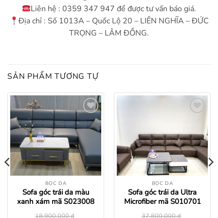
Liên hệ : 0359 347 947 để được tư vấn báo giá.
Địa chỉ : Số 1013A – Quốc Lộ 20 – LIÊN NGHĨA – ĐỨC
TRỌNG – LÂM ĐỒNG.
SẢN PHẨM TƯƠNG TỰ
Add to
Add to
wishlist
wishlist
BỌC DA
BỌC DA
Sofa góc trái da màu
Sofa góc trái da Ultra
xanh xám mã S023008
Microfiber mã S010701
18.900.000
₫
37.800.000
₫