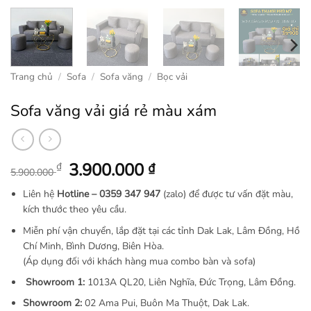
Trang chủ
/
Sofa
/
Sofa văng
/
Bọc vải
Sofa văng vải giá rẻ màu xám
Giá
Giá
3.900.000
₫
₫
5.900.000
gốc
hiện
Liên hệ
Hotline –
0359 347 947
(zalo) để được tư vấn đặt màu,
là:
tại
kích thước theo yêu cầu.
5.900.000 ₫.
là:
Miễn phí vận chuyển, lắp đặt tại các tỉnh Dak Lak, Lâm Đồng, Hồ
3.900.000 ₫.
Chí Minh, Bình Dương, Biên Hòa.
(Áp dụng đối với khách hàng mua combo bàn và sofa)
Showroom 1:
1013A QL20, Liên Nghĩa, Đức Trọng, Lâm Đồng.
Showroom 2:
02 Ama Pui, Buôn Ma Thuột, Dak Lak.