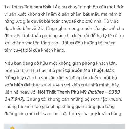
Tại thị trường
sofa Đắk Lắk
, sự chuyên nghiệp của một đơn
vị sản xuất không chỉ nằm ở sản phẩm bắt mắt, mà nằm ở
năng lực giải quyết bài toán thực tế cho chủ nhà. Từ việc
đọc hiểu bản vẽ 2D, lắng nghe mong muốn của gia chủ cho
đến việc tính toán phương án chia kiện rời để hạ tỷ lệ rủi ro
khi khênh vác lên tầng cao – tất cả đều hướng tới sự an
tâm tuyệt đối của khách hàng.
Nếu bạn đang sở hữu một không gian phòng khách lớn,
một căn biệt thự hay nhà phố
tại Buôn Ma Thuột, Đắk
Nông
hay các khu vực lân cận, và đang tìm kiếm một bộ
sofa hiện đại
thực sự vừa vặn với kiến trúc nhà mình, hãy
liên hệ ngay với
Nội Thất Thạnh Phú Mỹ
(hotline – 0359
347 947)
.
Chúng tôi không bán những bộ sofa rập khuôn,
chúng tôi kiến tạo giải pháp không gian sống qua từng
đường kim,mũi chỉ sao cho thật hợp ý của quý khách hàng.