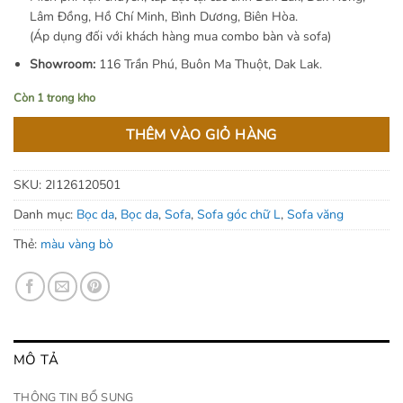
31.500.000 ₫.
Lâm Đồng, Hồ Chí Minh, Bình Dương, Biên Hòa.
(Áp dụng đối với khách hàng mua combo bàn và sofa)
Showroom:
116 Trần Phú, Buôn Ma Thuột, Dak Lak.
Còn 1 trong kho
THÊM VÀO GIỎ HÀNG
SKU:
2I126120501
Danh mục:
Bọc da
,
Bọc da
,
Sofa
,
Sofa góc chữ L
,
Sofa văng
Thẻ:
màu vàng bò
MÔ TẢ
THÔNG TIN BỔ SUNG