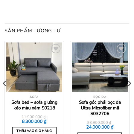
SẢN PHẨM TƯƠNG TỰ
Add to
Add to
wishlist
wishlist
SOFA
BỌC DA
Sofa bed – sofa giường
Sofa góc phải bọc da
kéo màu xám S0218
Ultra Microfiber mã
S032706
11.900.000
₫
Giá
Giá
₫
8.300.000
28.900.000
₫
gốc
hiện
Giá
Giá
₫
24.000.000
là:
tại
gốc
hiện
THÊM VÀO GIỎ HÀNG
11.900.000 ₫.
là: