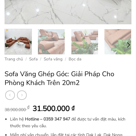
Trang chủ
/
Sofa
/
Sofa văng
/
Bọc da
Sofa Văng Ghép Góc: Giải Pháp Cho
Phòng Khách Trên 20m2
Giá
Giá
31.500.000
₫
₫
38.900.000
gốc
hiện
Liên hệ
Hotline –
0359 347 947
để được tư vấn đặt màu, kích
là:
tại
thước theo yêu cầu.
38.900.000 ₫.
là:
Miễn phí vận chuyển, lắp đặt tại các tỉnh Dak Lak, Dak Nong,