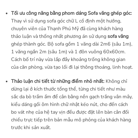
Tối ưu công năng bằng phom dáng Sofa văng ghép góc:
Thay vì sử dụng sofa góc chữ L cố định một hướng,
chuyên viên của Thạnh Phú Mỹ đã cùng khách hàng
thảo luận và thống nhất phương án sử dụng
sofa văng
ghép thành góc. Bộ sofa gồm 1 văng dài 2m6 (sâu 1m),
1 văng ngắn 2m (sâu 1m) và 1 đôn vuông 60x60cm.
Cách bố trí này vừa lấp đầy khoảng trống không gian
của căn phòng, vừa tạo lối đi lại thông thoáng, linh hoạt.
Thảo luận chi tiết từ những điểm nhỏ nhất:
Không chỉ
dừng lại ở kích thước tổng thể, từng chi tiết như màu
sắc da bò trầm ấm để cân bằng nền gạch trắng vân mây,
kiểu dáng gối ôm hình chữ nhật kéo nút, cho đến cách
bo vát nhẹ của hệ tay vịn đều được đặt lên bàn cân đối
chiếu trực tiếp trên bản mẫu mô phỏng của khách hàng
trước khi sản xuất.