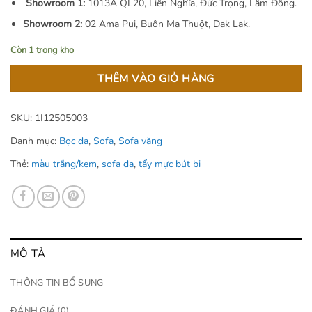
Showroom 1:
1013A QL20, Liên Nghĩa, Đức Trọng, Lâm Đồng.
Showroom 2:
02 Ama Pui, Buôn Ma Thuột, Dak Lak.
Còn 1 trong kho
THÊM VÀO GIỎ HÀNG
SKU:
1I12505003
Danh mục:
Bọc da
,
Sofa
,
Sofa văng
Thẻ:
màu trắng/kem
,
sofa da
,
tẩy mực bút bi
MÔ TẢ
THÔNG TIN BỔ SUNG
ĐÁNH GIÁ (0)