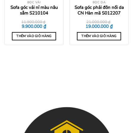
BỌC VẢI
BỌC DA
Sofa góc vải nỉ màu nâu
Sofa góc phải đôn nối da
sẫm S210104
CN Hàn mã S012207
11.900.000
₫
21.000.000
₫
Giá
Giá
Giá
Giá
₫
₫
9.900.000
19.000.000
gốc
hiện
gốc
hiện
là:
tại
là:
tại
THÊM VÀO GIỎ HÀNG
THÊM VÀO GIỎ HÀNG
11.900.000 ₫.
là:
21.000.000 ₫.
là:
0 ₫.
9.900.000 ₫.
19.000.000