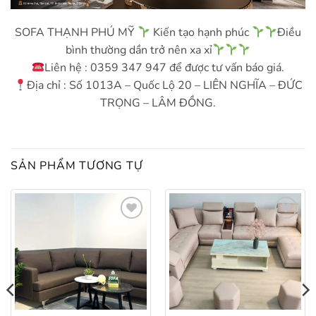
SOFA THẠNH PHÚ MỸ
Kiến tạo hạnh phúc
Điều
bình thường dần trở nên xa xỉ
Liên hệ : 0359 347 947 để được tư vấn báo giá.
Địa chỉ : Số 1013A – Quốc Lộ 20 – LIÊN NGHĨA – ĐỨC
TRỌNG – LÂM ĐỒNG.
SẢN PHẨM TƯƠNG TỰ
Add to
Add to
wishlist
wishlist