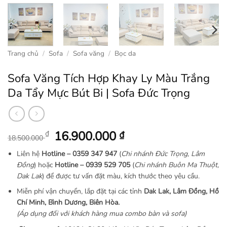
Trang chủ
/
Sofa
/
Sofa văng
/
Bọc da
Sofa Văng Tích Hợp Khay Ly Màu Trắng
Da Tẩy Mực Bút Bi | Sofa Đức Trọng
Giá
Giá
16.900.000
₫
₫
18.500.000
gốc
hiện
Liên hệ
Hotline –
0359 347 947
(
Chi nhánh Đức Trọng, Lâm
là:
tại
Đồng
) hoặc
Hotline – 0939 529 705
(
Chi nhánh Buôn Ma Thuột,
18.500.000 ₫.
là:
Dak Lak
) để được tư vấn đặt màu, kích thước theo yêu cầu.
16.900.000 ₫.
Miễn phí vận chuyển, lắp đặt tại các tỉnh
Dak Lak, Lâm Đồng, Hồ
Chí Minh, Bình Dương, Biên Hòa.
(Áp dụng đối với khách hàng mua combo bàn và sofa)