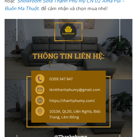
hoặc
Showroom Sofa Thạnh Phú Mỹ CN 02 Ama Pui –
Buôn Ma Thuột.
để cảm nhận và chọn mua nhé!