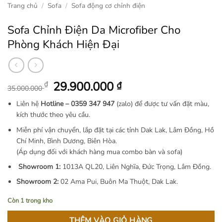
Trang chủ
/
Sofa
/
Sofa động cơ chỉnh điện
Sofa Chỉnh Điện Da Microfiber Cho
Phòng Khách Hiện Đại
Giá
Giá
29.900.000
₫
₫
35.000.000
gốc
hiện
Liên hệ
Hotline –
0359 347 947
(zalo) để được tư vấn đặt màu,
là:
tại
kích thước theo yêu cầu.
35.000.000 ₫.
là:
Miễn phí vận chuyển, lắp đặt tại các tỉnh Dak Lak, Lâm Đồng, Hồ
29.900.000 ₫.
Chí Minh, Bình Dương, Biên Hòa.
(Áp dụng đối với khách hàng mua combo bàn và sofa)
Showroom 1:
1013A QL20, Liên Nghĩa, Đức Trọng, Lâm Đồng.
Showroom 2:
02 Ama Pui, Buôn Ma Thuột, Dak Lak.
Còn 1 trong kho
THÊM VÀO GIỎ HÀNG