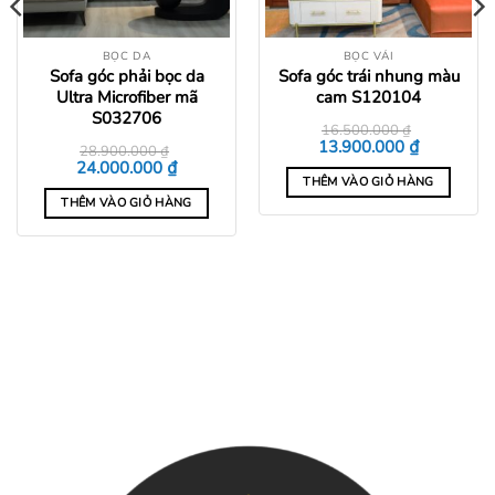
BỌC DA
BỌC VẢI
Sofa góc phải bọc da
Sofa góc trái nhung màu
Ultra Microfiber mã
cam S120104
S032706
16.500.000
₫
Giá
Giá
₫
13.900.000
28.900.000
₫
gốc
hiện
Giá
Giá
₫
24.000.000
là:
tại
gốc
hiện
THÊM VÀO GIỎ HÀNG
16.500.000 ₫.
là:
là:
tại
 ₫.
13.900.000
THÊM VÀO GIỎ HÀNG
28.900.000 ₫.
là:
24.000.000 ₫.