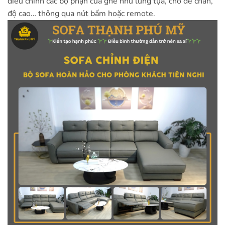
điều chỉnh các bộ phận của ghế như lưng tựa, chỗ để chân,
độ cao… thông qua nút bấm hoặc remote.