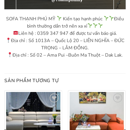
SOFA THẠNH PHÚ MỸ
Kiến tạo hạnh phúc
Điều
bình thường dần trở nên xa xỉ
Liên hệ : 0359 347 947 để được tư vấn báo giá.
Địa chỉ : Số 1013A – Quốc Lộ 20 – LIÊN NGHĨA – ĐỨC
TRỌNG – LÂM ĐỒNG.
Địa chỉ : Số 02 – Ama Pui –Buôn Ma Thuột – Dak Lak.
SẢN PHẨM TƯƠNG TỰ
Add to
Add to
wishlist
wishlist