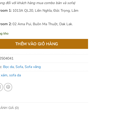
ng đối với khách hàng mua combo bàn và sofa)
oom 1:
1013A QL20, Liên Nghĩa, Đức Trọng, Lâm
oom 2:
02 Ama Pui, Buôn Ma Thuột, Dak Lak.
ng kho
THÊM VÀO GIỎ HÀNG
2504041
c:
Bọc da
,
Sofa
,
Sofa văng
 xám
,
sofa da
ÁNH GIÁ (0)