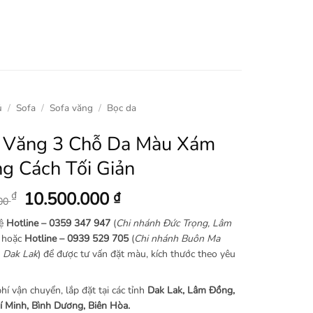
ủ
/
Sofa
/
Sofa văng
/
Bọc da
 Văng 3 Chỗ Da Màu Xám
g Cách Tối Giản
Giá
Giá
10.500.000
₫
₫
000
gốc
hiện
hệ
Hotline –
0359 347 947
(
Chi nhánh Đức Trọng, Lâm
là:
tại
) hoặc
Hotline – 0939 529 705
(
Chi nhánh Buôn Ma
12.500.000 ₫.
là:
 Dak Lak
) để được tư vấn đặt màu, kích thước theo yêu
10.500.000 ₫.
hí vận chuyển, lắp đặt tại các tỉnh
Dak Lak, Lâm Đồng,
 Minh, Bình Dương, Biên Hòa.