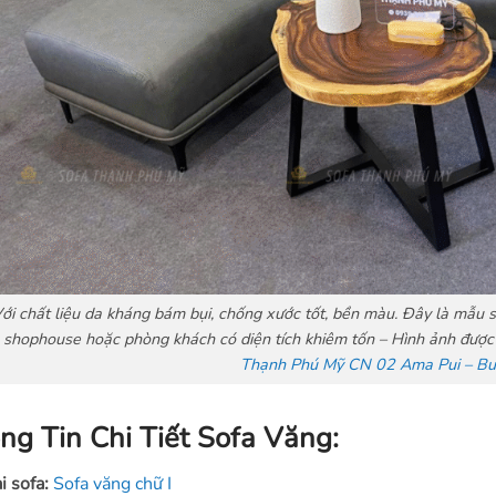
ới chất liệu da kháng bám bụi, chống xước tốt, bền màu. Đây là mẫu
shophouse hoặc phòng khách có diện tích khiêm tốn – Hình ảnh được t
Thạnh Phú Mỹ CN 02 Ama Pui – Bu
ng Tin Chi Tiết Sofa Văng:
i sofa:
Sofa văng chữ I