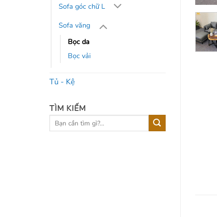
Sofa góc chữ L
Sofa văng
Bọc da
Bọc vải
Tủ - Kệ
TÌM KIẾM
Tìm
kiếm: