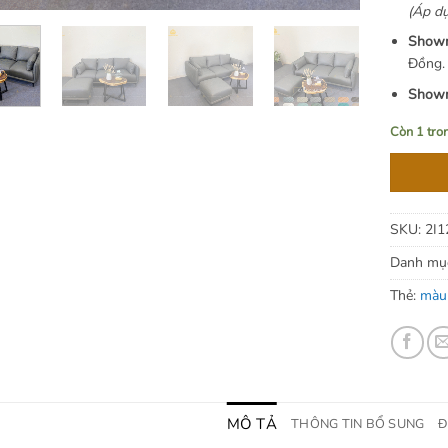
(Áp dụ
Showr
Đồng.
Showr
Còn 1 tro
SKU:
2I1
Danh mụ
Thẻ:
màu
MÔ TẢ
THÔNG TIN BỔ SUNG
Đ