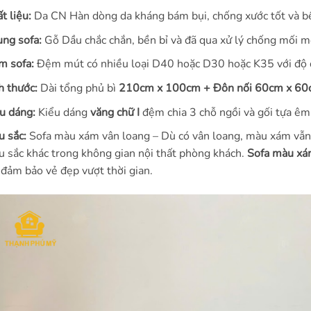
t liệu:
Da CN Hàn dòng da kháng bám bụi, chống xước tốt và b
ng sofa:
Gỗ Dầu chắc chắn, bền bỉ và đã qua xử lý chống mối m
m sofa:
Đệm mút có nhiều loại D40 hoặc D30 hoặc K35 với độ đ
h thước:
Dài tổng phủ bì
210cm x 100cm + Đôn nối 60cm x 60
u dáng:
Kiểu dáng
văng chữ I
đệm chia 3 chỗ ngồi và gối tựa êm
 sắc:
Sofa màu xám vân loang –
Dù có vân loang, màu xám vẫn 
 sắc khác trong không gian nội thất phòng khách.
Sofa màu xá
 đảm bảo vẻ đẹp vượt thời gian.