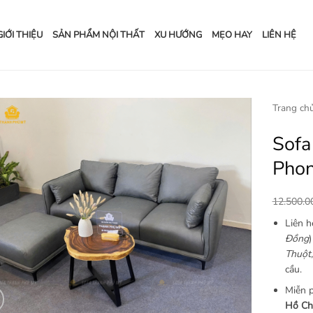
GIỚI THIỆU
SẢN PHẨM NỘI THẤT
XU HƯỚNG
MẸO HAY
LIÊN HỆ
Trang ch
Sofa
Add to
wishlist
Phon
12.500.
Liên 
Đồng
Thuột,
cầu.
Miễn p
Hồ Chí