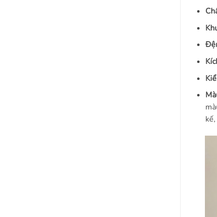
Chấ
Khu
Đệ
Kíc
Kiể
Màu
màu
kế,