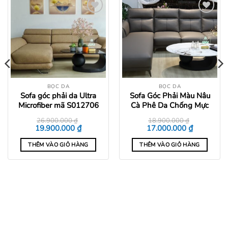
Add to
Add to
wishlist
wishlist
BỌC DA
BỌC DA
Sofa góc phải da Ultra
Sofa Góc Phải Màu Nâu
Microfiber mã S012706
Cà Phê Da Chống Mực
26.900.000
₫
18.900.000
₫
Giá
Giá
Giá
Giá
₫
₫
19.900.000
17.000.000
gốc
hiện
gốc
hiện
là:
tại
là:
tại
THÊM VÀO GIỎ HÀNG
THÊM VÀO GIỎ HÀNG
26.900.000 ₫.
là:
18.900.000 ₫.
là:
0 ₫.
19.900.000 ₫.
17.000.000