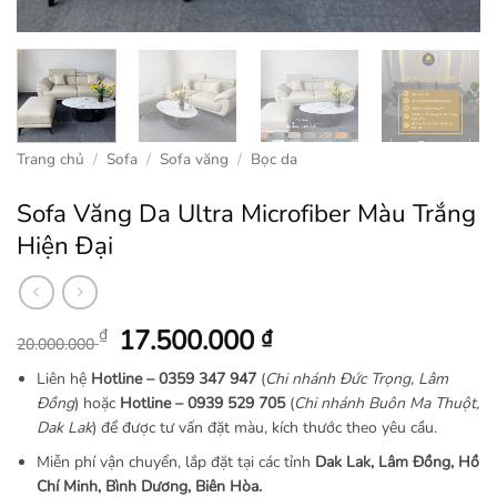
Trang chủ
/
Sofa
/
Sofa văng
/
Bọc da
Sofa Văng Da Ultra Microfiber Màu Trắng
Hiện Đại
Giá
Giá
17.500.000
₫
₫
20.000.000
gốc
hiện
Liên hệ
Hotline –
0359 347 947
(
Chi nhánh Đức Trọng, Lâm
là:
tại
Đồng
) hoặc
Hotline – 0939 529 705
(
Chi nhánh Buôn Ma Thuột,
20.000.000 ₫.
là:
Dak Lak
) để được tư vấn đặt màu, kích thước theo yêu cầu.
17.500.000 ₫.
Miễn phí vận chuyển, lắp đặt tại các tỉnh
Dak Lak, Lâm Đồng, Hồ
Chí Minh, Bình Dương, Biên Hòa.