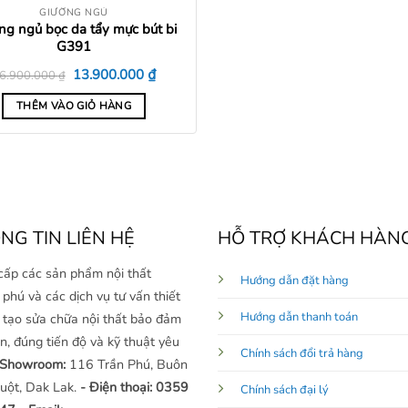
GIƯỜNG NGỦ
ng ngủ bọc da tẩy mực bút bi
G391
Giá
Giá
₫
13.900.000
6.900.000
₫
gốc
hiện
là:
tại
THÊM VÀO GIỎ HÀNG
16.900.000 ₫.
là:
13.900.000 ₫.
NG TIN LIÊN HỆ
HỖ TRỢ KHÁCH HÀN
cấp các sản phẩm nội thất
Hướng dẫn đặt hàng
phú và các dịch vụ tư vấn thiết
Hướng dẫn thanh toán
i tạo sửa chữa nội thất bảo đảm
n, đúng tiến độ và kỹ thuật yêu
Chính sách đổi trả hàng
 Showroom:
116 Trần Phú, Buôn
uột, Dak Lak.
- Điện thoại: 0359
Chính sách đại lý