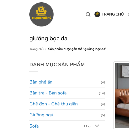
Bỏ
qua
TRANG CHỦ
nội
dung
giường bọc da
Trang chủ
/
Sản phẩm được gắn thẻ “giường bọc da”
DANH MỤC SẢN PHẨM
Bàn ghế ăn
(4)
Bàn trà - Bàn sofa
(14)
Ghế đơn - Ghế thư giãn
(4)
Giường ngủ
(5)
Sofa
(112)