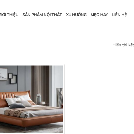
GIỚI THIỆU
SẢN PHẨM NỘI THẤT
XU HƯỚNG
MẸO HAY
LIÊN HỆ
Hiển thị kế
Add to
wishlist