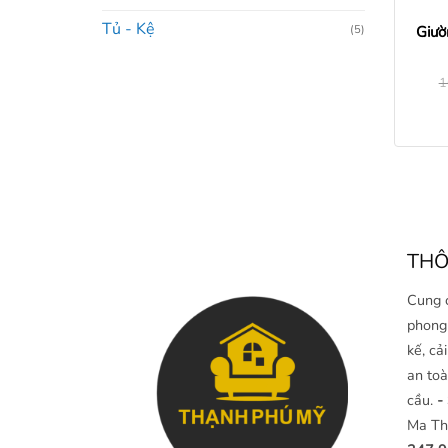
Tủ - Kệ
(5)
Giườ
1
THÔ
Cung 
phong 
kế, cả
an toà
cầu.
-
Ma Th