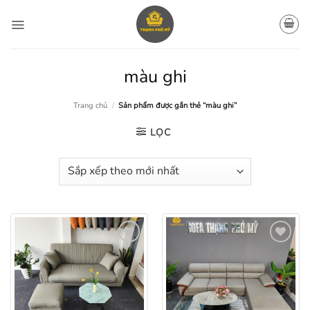
Bỏ
qua
nội
dung
màu ghi
Trang chủ
/
Sản phẩm được gắn thẻ “màu ghi”
LỌC
Add to
Add to
wishlist
wishlist