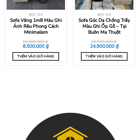
BỌC DA
BỌC DA
Sofa Văng 1m8 Màu Ghi
Sofa Góc Da Chống Trầy
Ánh Rêu Phong Cách
Màu Ghi Ốp Gỗ – Tại
Minimalism
Buôn Ma Thuột
10.500.000
₫
28.900.000
₫
Giá
Giá
Giá
Giá
₫
₫
8.500.000
24.900.000
gốc
hiện
gốc
hiện
là:
tại
là:
tại
THÊM VÀO GIỎ HÀNG
THÊM VÀO GIỎ HÀNG
10.500.000 ₫.
là:
28.900.000 ₫.
là:
8.500.000 ₫.
24.900.000