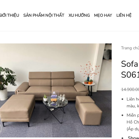
GIỚI THIỆU
SẢN PHẨM NỘI THẤT
XU HƯỚNG
MẸO HAY
LIÊN HỆ
Trang ch
Sofa
Add to
wishlist
S06
14.900.
Liên 
màu, k
Miễn p
Hồ Chí
(Áp dụ
Show