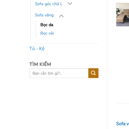
Sofa góc chữ L
Sofa văng
Bọc da
Bọc vải
Tủ - Kệ
TÌM KIẾM
Tìm
kiếm:
Sofa 