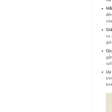
Mẫ
đến
của
Giá
ra,
giá
Dịc
gần
sof
Uy 
trì
kin