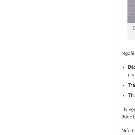
B
Ngoài 
Bảo
phẩ
Trả
Thi
Hy vọn
được b
Nếu b