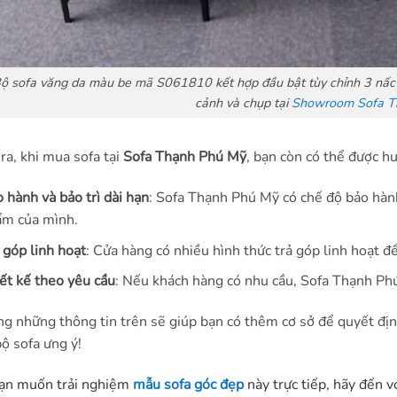
ộ sofa văng da màu be mã S061810 kết hợp đầu bật tùy chỉnh 3 nấc v
cảnh và chụp tại
Showroom Sofa T
ra, khi mua sofa tại
Sofa Thạnh Phú Mỹ
, bạn còn có thể được h
 hành và bảo trì dài hạn
: Sofa Thạnh Phú Mỹ có chế độ bảo hành
m của mình.
 góp linh hoạt
: Cửa hàng có nhiều hình thức trả góp linh hoạt 
ết kế theo yêu cầu
: Nếu khách hàng có nhu cầu, Sofa Thạnh Phú 
g những thông tin trên sẽ giúp bạn có thêm cơ sở để quyết đị
ộ sofa ưng ý!
ạn muốn trải nghiệm
mẫu sofa góc đẹp
này trực tiếp, hãy đến v