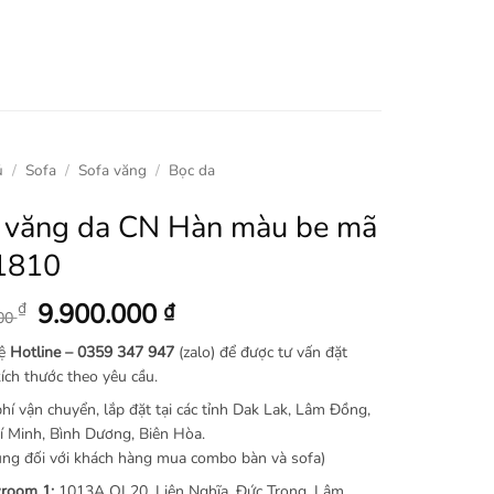
ủ
/
Sofa
/
Sofa văng
/
Bọc da
 văng da CN Hàn màu be mã
1810
Giá
Giá
9.900.000
₫
₫
000
gốc
hiện
hệ
Hotline –
0359 347 947
(zalo) để được tư vấn đặt
là:
tại
ích thước theo yêu cầu.
14.900.000 ₫.
là:
hí vận chuyển, lắp đặt tại các tỉnh Dak Lak, Lâm Đồng,
9.900.000 ₫.
 Minh, Bình Dương, Biên Hòa.
ng đối với khách hàng mua combo bàn và sofa)
room 1:
1013A QL20, Liên Nghĩa, Đức Trọng, Lâm