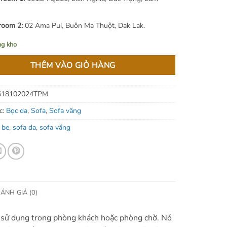
oom 2:
02 Ama Pui, Buôn Ma Thuột, Dak Lak.
ng kho
THÊM VÀO GIỎ HÀNG
618102024TPM
c:
Bọc da
,
Sofa
,
Sofa văng
 be
,
sofa da
,
sofa văng
ÁNH GIÁ (0)
ợc sử dụng trong phòng khách hoặc phòng chờ. Nó