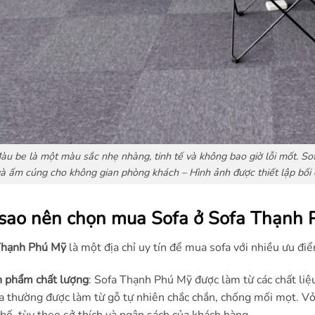
àu be là một màu sắc nhẹ nhàng, tinh tế và không bao giờ lỗi mốt. So
à ấm cúng cho không gian phòng khách – Hình ảnh được thiết lập bối 
 sao nên chọn mua Sofa ở Sofa Thạnh 
Thạnh Phú Mỹ
là một địa chỉ uy tín để mua sofa với nhiều ưu điể
 phẩm chất lượng
: Sofa Thạnh Phú Mỹ được làm từ các chất li
a thường được làm từ gỗ tự nhiên chắc chắn, chống mối mọt. Vỏ 
 bố, tùy theo sở thích và ngân sách của khách hàng.