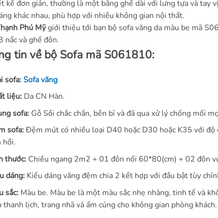
ết kế đơn giản, thường là một băng ghế dài với lưng tựa và tay v
áng khác nhau, phù hợp với nhiều không gian nội thất.
Thạnh Phú Mỹ
giới thiệu tới bạn bộ sofa văng da màu be mã S0
3 nấc và ghế đôn.
ng tin về bộ Sofa mã S061810:
i sofa:
Sofa văng
t liệu:
Da CN Hàn.
ng sofa:
Gỗ Sồi chắc chắn, bền bỉ và đã qua xử lý chống mối mọ
m sofa:
Đệm mút có nhiều loại D40 hoặc D30 hoặc K35 với độ đà
 hồi.
h thước:
Chiều ngang 2m2 + 01 đôn nối 60*80(cm) + 02 đôn 
u dáng:
Kiểu dáng văng đệm chia 2 kết hợp với đầu bật tùy chỉn
 sắc:
Màu be. Màu be là một màu sắc nhẹ nhàng, tinh tế và kh
 thanh lịch, trang nhã và ấm cúng cho không gian phòng khách.