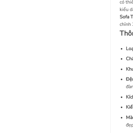
có thi
kiểu d
Sofa 
chỉnh 
Thô
Loạ
Chấ
Khu
Đệ
đàn
Kíc
Kiể
Màu
đẹp