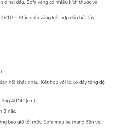
ịn ở hai đầu. Sofa văng có nhiều kích thước và
61810 – Mẫu sofa văng kết hợp đầu bật tùy
t.
n hồi khác nhau. Kết hợp với lò xo dây tăng độ
vuông 40*40(cm)
h 3 nấc.
ông bao giờ lỗi mốt. Sofa màu be mang đến vẻ