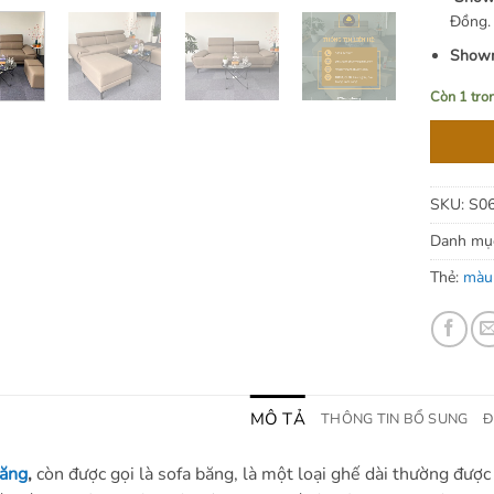
Đồng.
Showr
Còn 1 tro
SKU:
S0
Danh mụ
Thẻ:
màu
MÔ TẢ
THÔNG TIN BỔ SUNG
Đ
văng
,
còn được gọi là sofa băng, là một loại ghế dài thường đư