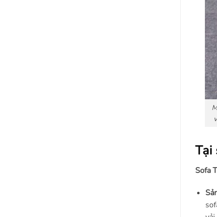
M
v
Tại
Sofa 
Sản
sof
vải